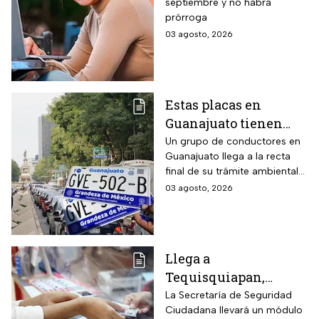
septiembre y no habrá
$3,000 pesos para
prórroga
estudiantes de todos
03 agosto, 2026
los niveles: fecha
límite y requisitos
para aplicar
Estas placas en
Guanajuato tienen
hasta el 31 de agosto
Un grupo de conductores en
Guanajuato llega a la recta
2026 para realizar la
final de su trámite ambiental
verificación
semestral. El descuido cuesta
03 agosto, 2026
vehicular o habrá
más de dos mil pesos y
multas de más de
compromete la circulación
legal del vehículo.
$2,000
Llega a
Tequisquiapan,
Querétaro, unidad
La Secretaría de Seguridad
Ciudadana llevará un módulo
móvil de licencia de