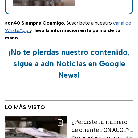
aquellos que tienen
30 años y su salario
no excede los 8 mil
adn40 Siempre Conmigo
. Suscríbete a nuestro
canal de
pesos mensuales.
WhatsApp
y
lleva la información en la palma de tu
mano.
¡No te pierdas nuestro contenido,
sigue a adn Noticias en Google
News!
LO MÁS VISTO
¿Perdiste tu número
de cliente FONACOT?
Así puedes
¡No necesitas ir a sucursal! ? Si