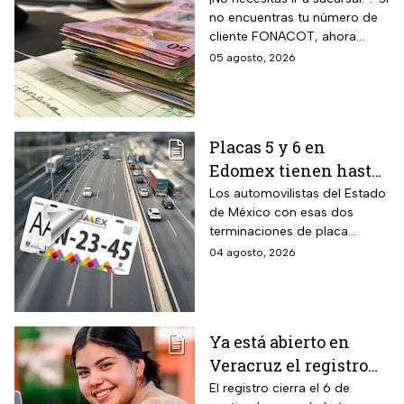
no encuentras tu número de
recuperarlo y
cliente FONACOT, ahora
consultar tu crédito
puedes recuperarlo y
05 agosto, 2026
2026
consultar tu crédito
fácilmente.
Placas 5 y 6 en
Edomex tienen hasta
el 31 de agosto 2026
Los automovilistas del Estado
de México con esas dos
para realizar la
terminaciones de placa
verificación
enfrentan el cierre de su
04 agosto, 2026
vehicular o recibirán
periodo este mes. Quien no
esta multa
cumpla con la revisión de
emisiones antes de que
acabe agosto pagará una
Ya está abierto en
sanción de miles de pesos.
Veracruz el registro
para becas de hasta
El registro cierra el 6 de