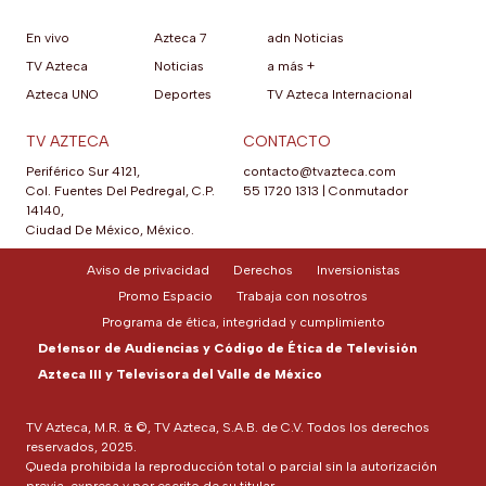
En vivo
Azteca 7
adn Noticias
TV Azteca
Noticias
a más +
Azteca UNO
Deportes
TV Azteca Internacional
TV AZTECA
CONTACTO
Periférico Sur 4121,
contacto@tvazteca.com
Col. Fuentes Del Pedregal, C.P.
55 1720 1313
|
Conmutador
14140,
Ciudad De México, México.
Aviso de privacidad
Derechos
Inversionistas
Promo Espacio
Trabaja con nosotros
Programa de ética, integridad y cumplimiento
Defensor de Audiencias y Código de Ética de Televisión
Azteca III y Televisora del Valle de México
TV Azteca, M.R. & ©, TV Azteca, S.A.B. de C.V. Todos los derechos
reservados, 2025.
Queda prohibida la reproducción total o parcial sin la autorización