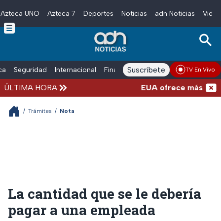
Azteca UNO
Azteca 7
Deportes
Noticias
adn Noticias
Video
Skip to main content
Suscríbete
ica
Seguridad
Internacional
Finanzas
adn Noticias Radio
Esp
TV En Vivo
ÚLTIMA HORA
EUA ofrece más de 100 mi
/
Trámites
/
Nota
La cantidad que se le debería
pagar a una empleada