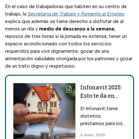
En el caso de trabajadoras que habiten en su centro de
trabajo, la
Secretaría de Trabajo y Fomento al Empleo
explica que además se tiene derecho a disfrutar de al
menos un día y
medio de descanso a la semana
;
reposos de tres horas si la jornada es extensa; tener un
espacio acondicionado con todos los servicios
requeridos para vivir dignamente; gozar de una
alimentación saludable otorgada por los patrones y gozar
de un trato digno y respetuoso.
Infonavit 2025:
Esto te da en
crédito si ganas
El Infonavit tiene
8 mil pesos y
distintos
tienes 30 años
préstamos para los
trabajadores en
6 enero, 2025
2025, incluyendo