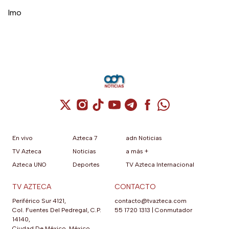
lmo
Cuenta de X / Twitter (se abre en una nuev
Cuenta de Instagram (se abre en una n
Cuenta de TikTok (se abre en una
Cuenta de YouTube (se abre 
Cuenta de Telegram (se a
Cuenta de Facebook 
Cuenta de Whats
En vivo
Azteca 7
adn Noticias
TV Azteca
Noticias
a más +
Azteca UNO
Deportes
TV Azteca Internacional
TV AZTECA
CONTACTO
Periférico Sur 4121,
contacto@tvazteca.com
Col. Fuentes Del Pedregal, C.P.
55 1720 1313
|
Conmutador
14140,
Ciudad De México, México.