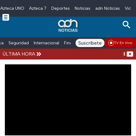
Azteca UNO
Azteca 7
Deportes
Noticias
adn Noticias
Video
Skip to main content
Suscríbete
ica
Seguridad
Internacional
Finanzas
adn Noticias Radio
Esp
TV En Vivo
ÚLTIMA HORA
Evacua