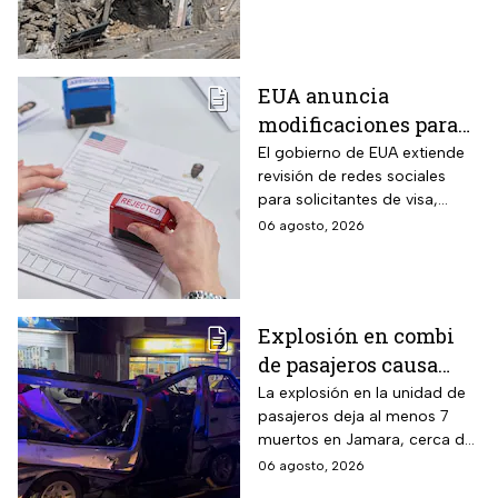
fallecidos, la crisis humanitaria
y la urgencia de alcanzar un
acuerdo que permita detener
la violencia.
EUA anuncia
modificaciones para
el trámite de la visa:
El gobierno de EUA extiende
revisión de redes sociales
mexicanos deberán
para solicitantes de visa,
cumplir nueva
incluyendo mexicanos y
06 agosto, 2026
medida
periodistas. ¿Qué opinas
sobre este control digital y su
impacto en la privacidad?
Explosión en combi
de pasajeros causa
terror en las calles de
La explosión en la unidad de
pasajeros deja al menos 7
Jaramana en Damasco
muertos en Jamara, cerca de
Damasco; autoridades
06 agosto, 2026
investigan posible atentado