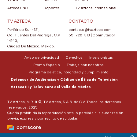
TV Azteca
Noticias
a más +
Azteca UNO
Deportes
TV Azteca Internacional
TV AZTECA
CONTACTO
Periférico Sur 4121,
contacto@tvazteca.com
Col. Fuentes Del Pedregal, C.P.
55 1720 1313
|
Conmutador
14140,
Ciudad De México, México.
Aviso de privacidad
Derechos
Inversionistas
Promo Espacio
Trabaja con nosotros
Programa de ética, integridad y cumplimiento
Defensor de Audiencias y Código de Ética de Televisión
Azteca III y Televisora del Valle de México
TV Azteca, M.R. & ©, TV Azteca, S.A.B. de C.V. Todos los derechos
reservados, 2025.
Queda prohibida la reproducción total o parcial sin la autorización
previa, expresa y por escrito de su titular.