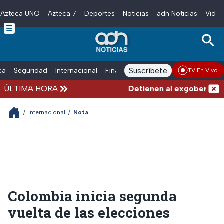
Azteca UNO
Azteca 7
Deportes
Noticias
adn Noticias
Video
Skip to main content
Suscríbete
ica
Seguridad
Internacional
Finanzas
adn Noticias Radio
Esp
TV En Vivo
ÚLTIMA HORA
Detienen al exgobernador d
/
Internacional
/
Nota
Colombia inicia segunda
vuelta de las elecciones