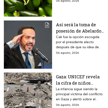
exportados desde México
06 agosto, 2026
Así será la toma de
posesión de Abelardo
de la Espriella en Cali,
Cali fue la opción escogida
por el presidente electo
Colombia: fecha, hora
después de que su idea de
y dónde ver
hacerlo en una guarnición
06 agosto, 2026
militar en Popayán, fuera
descartada.
Gaza: UNICEF revela
la cifra de niños
muertos tras alto al
La infancia sigue siendo la
principal víctima del conflicto
fuego
en Gaza y alertó sobre el
aumento de menores
06 agosto, 2026