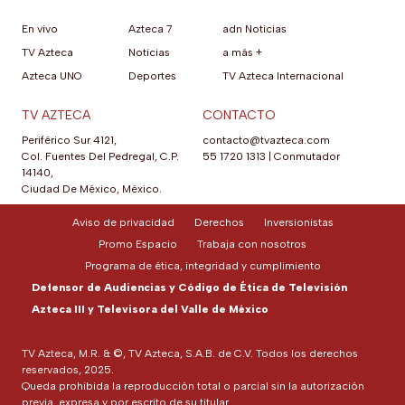
En vivo
Azteca 7
adn Noticias
TV Azteca
Noticias
a más +
Azteca UNO
Deportes
TV Azteca Internacional
TV AZTECA
CONTACTO
Periférico Sur 4121,
contacto@tvazteca.com
Col. Fuentes Del Pedregal, C.P.
55 1720 1313
|
Conmutador
14140,
Ciudad De México, México.
Aviso de privacidad
Derechos
Inversionistas
Promo Espacio
Trabaja con nosotros
Programa de ética, integridad y cumplimiento
Defensor de Audiencias y Código de Ética de Televisión
Azteca III y Televisora del Valle de México
TV Azteca, M.R. & ©, TV Azteca, S.A.B. de C.V. Todos los derechos
reservados, 2025.
Queda prohibida la reproducción total o parcial sin la autorización
previa, expresa y por escrito de su titular.