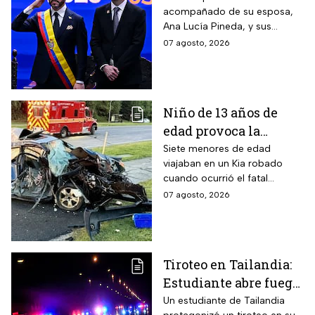
acompañado de su esposa,
Colombia; así fue su
Ana Lucía Pineda, y sus
atípica investidura en
cuatro hijos, además de los
07 agosto, 2026
Cali
más de mil invitados
nacionales e internacionales.
Niño de 13 años de
edad provoca la
muerte un hombre de
Siete menores de edad
viajaban en un Kia robado
58 años y deja 6
cuando ocurrió el fatal
lesionados
accidente en Maryland; la
07 agosto, 2026
víctima estaba a pocos
kilómetros de llegar a su
trabajo.
Tiroteo en Tailandia:
Estudiante abre fuego
contra maestros y
Un estudiante de Tailandia