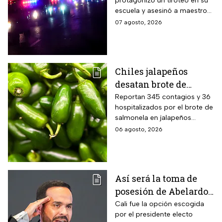
protagonizó un tiroteo en su
alumnos; antes mató a
escuela y asesinó a maestros
sus abuelos
y alumnos
07 agosto, 2026
Chiles jalapeños
desatan brote de
salmonella en 27
Reportan 345 contagios y 36
hospitalizados por el brote de
estados de EUA
salmonela en jalapeños
exportados desde México
06 agosto, 2026
Así será la toma de
posesión de Abelardo
De La Espriella en
Cali fue la opción escogida
por el presidente electo
Cali, Colombia: fecha,