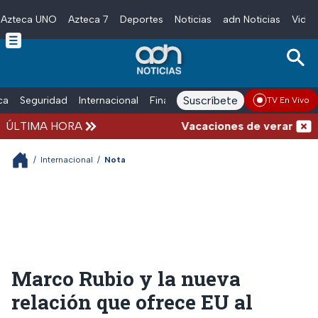
Azteca UNO
Azteca 7
Deportes
Noticias
adn Noticias
Video
Skip to main content
Suscríbete
ica
Seguridad
Internacional
Finanzas
adn Noticias Radio
Esp
TV En Vivo
ÚLTIMA HORA
Vacaciones de verano compli
/
Internacional
/
Nota
Marco Rubio y la nueva
relación que ofrece EU al