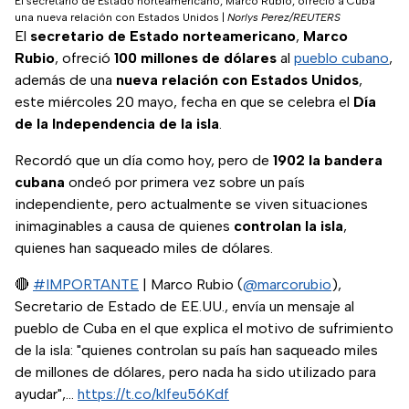
El secretario de Estado norteamericano, Marco Rubio, ofreció a Cuba
una nueva relación con Estados Unidos
|
Norlys Perez/REUTERS
El
secretario de Estado
norteamericano
,
Marco
Rubio
, ofreció
100 millones de dólares
al
pueblo cubano
,
además de una
nueva relación con Estados Unidos
,
este miércoles 20 mayo, fecha en que se celebra el
Día
de la Independencia de la isla
.
Recordó que un día como hoy, pero de
1902 la bandera
cubana
ondeó por primera vez sobre un país
independiente, pero actualmente se viven situaciones
inimaginables a causa de quienes
controlan la isla
,
quienes han saqueado miles de dólares.
🔴
#IMPORTANTE
| Marco Rubio (
@marcorubio
),
Secretario de Estado de EE.UU., envía un mensaje al
pueblo de Cuba en el que explica el motivo de sufrimiento
de la isla: "quienes controlan su país han saqueado miles
de millones de dólares, pero nada ha sido utilizado para
ayudar",…
https://t.co/klfeu56Kdf