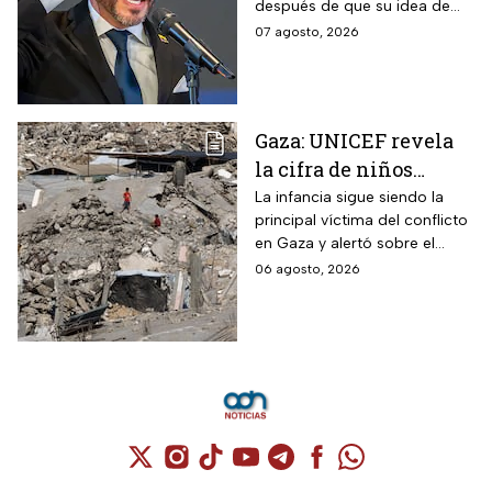
después de que su idea de
hora y dónde ver
hacerlo en una guarnición
07 agosto, 2026
militar en Popayán, fuera
descartada.
Gaza: UNICEF revela
la cifra de niños
muertos tras alto al
La infancia sigue siendo la
principal víctima del conflicto
fuego
en Gaza y alertó sobre el
aumento de menores
06 agosto, 2026
fallecidos, la crisis humanitaria
y la urgencia de alcanzar un
acuerdo que permita detener
la violencia.
Cuenta de X / Twitter (se abre en una nuev
Cuenta de Instagram (se abre en una n
Cuenta de TikTok (se abre en una
Cuenta de YouTube (se abre 
Cuenta de Telegram (se a
Cuenta de Facebook 
Cuenta de Whats