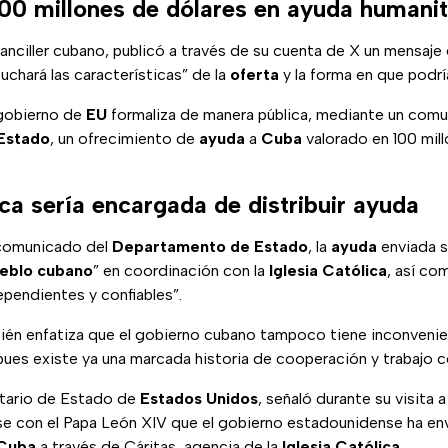
00 millones de dólares en ayuda humanit
canciller cubano, publicó a través de su cuenta de X un mensaje
uchará las características” de la
oferta
y la forma en que podrí
 gobierno de
EU
formaliza de manera pública, mediante un com
Estado
, un ofrecimiento de
ayuda
a
Cuba
valorado en 100 mil
ica sería encargada de distribuir ayuda
comunicado del
Departamento de Estado
, la
ayuda
enviada s
eblo cubano
” en coordinación con la
Iglesia Católica
, así co
pendientes y confiables”.
én enfatiza que el gobierno cubano tampoco tiene inconvenien
 pues existe ya una marcada historia de cooperación y trabajo c
etario de Estado de
Estados Unidos
, señaló durante su visita a
rse con el Papa León XIV que el gobierno estadounidense ha en
Cuba
a través de Cáritas, agencia de la
Iglesia Católica
.