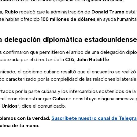
ta,
Rubio
recalcó que la administración de
Donald Trump
está 
se habían ofrecido
100 millones de dólares
en ayuda humanitar
a delegación diplomática estadounidense
 confirmaron que permitieron el arribo de una delegación dipl
abezada por el director de la
CIA
,
John Ratcliffe
.
nicado, el gobierno cubano resaltó que el encuentro se realiz
o caracterizado por la complejidad de las relaciones bilaterale
tados por la parte cubana y los intercambios sostenidos de la
mitieron demostrar que
Cuba
no constituye ninguna amenaza p
 Unidos
”, dice el comunicado.
ablamos con la verdad.
Suscríbete
nuestro canal de Telegr
palma de tu mano.