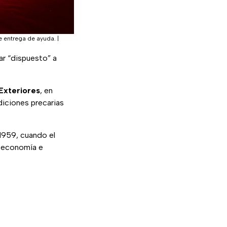
e entrega de ayuda.
|
ar “dispuesto” a
Exteriores
, en
iciones precarias
 1959, cuando el
la economía e