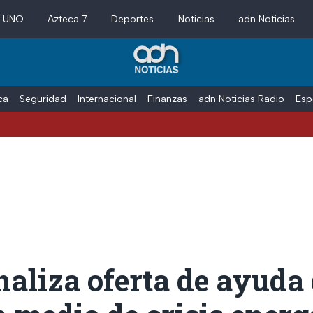
a UNO
Azteca 7
Deportes
Noticias
adn Noticias
ica
Seguridad
Internacional
Finanzas
adn Noticias Radio
Esp
aliza oferta de ayuda