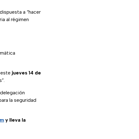
dispuesta a “hacer
ia al régimen
omática
ó este
jueves 14 de
s”.
 delegación
ara la seguridad
am
y lleva la