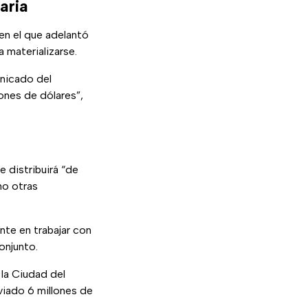
aria
 en el que adelantó
a materializarse.
unicado del
lones de dólares”,
e distribuirá “de
mo otras
te en trabajar con
onjunto.
 la Ciudad del
viado 6 millones de