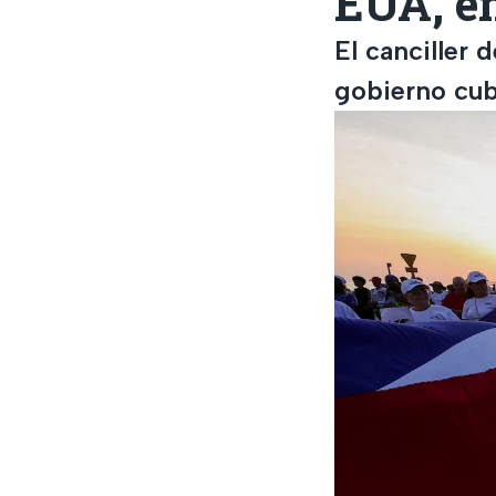
EUA, en
El canciller 
gobierno cub