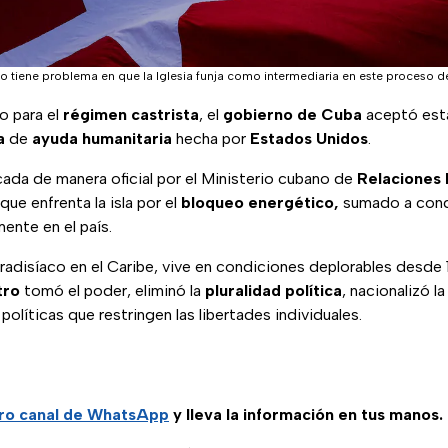
 tiene problema en que la Iglesia funja como intermediaria en este proceso d
o para el
régimen castrista
, el
gobierno de Cuba
aceptó est
a
de
ayuda humanitaria
hecha por
Estados Unidos
.
cada de manera oficial por el Ministerio cubano de
Relaciones 
que enfrenta la isla por el
bloqueo energético,
sumado a cond
mente en el país.
aradisíaco en el Caribe, vive en condiciones deplorables desde
tro
tomó el poder, eliminó la
pluralidad política
, nacionalizó 
olíticas que restringen las libertades individuales.
ro
canal de WhatsApp
y lleva la información en tus manos.