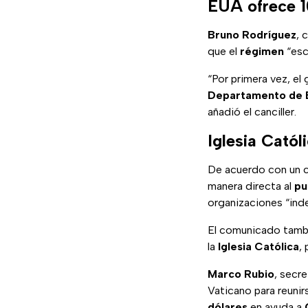
EUA ofrece 1
Bruno Rodríguez
, 
que el
régimen
“esc
“Por primera vez, el
Departamento de 
añadió el canciller.
Iglesia Catól
De acuerdo con un 
manera directa al
pu
organizaciones “inde
El comunicado tambi
la
Iglesia Católica
,
Marco Rubio
, secr
Vaticano para reuni
dólares
en ayuda a