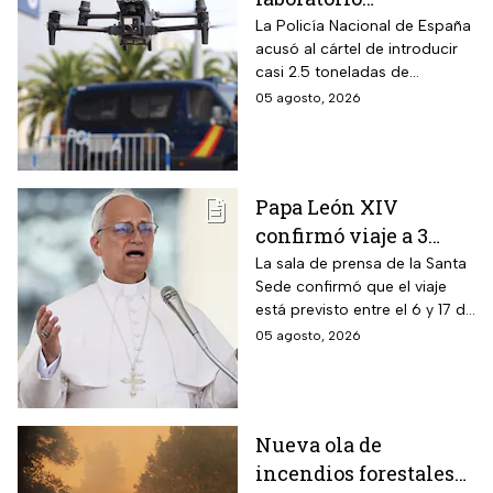
clandestino del CJNG
La Policía Nacional de España
acusó al cártel de introducir
en Cataluña, España;
casi 2.5 toneladas de
detienen a 13
metanfetaminas procedente
05 agosto, 2026
personas
de México; son acusados de
delitos contra la salud
Papa León XIV
confirmó viaje a 3
países de
La sala de prensa de la Santa
Sede confirmó que el viaje
Latinoamérica
está previsto entre el 6 y 17 de
noviembre de este mismo
05 agosto, 2026
año.
Nueva ola de
incendios forestales