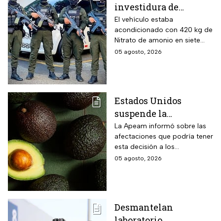
investidura de
Abelardo de la
El vehículo estaba
acondicionado con 420 kg de
Espriella, desactivan
Nitrato de amonio en siete
autobús bomba cerca
cilindros y presuntamente lo
05 agosto, 2026
de Cali
acondicionó el Estado Mayor
Central (EMC), la mayor
disidencia de las FARC.
Estados Unidos
suspende la
importación de
La Apeam informó sobre las
afectaciones que podría tener
aguacate de
esta decisión a los
Michoacán por alerta
trabajadores y la industria
05 agosto, 2026
de seguridad
aguacatera
Desmantelan
laboratorio