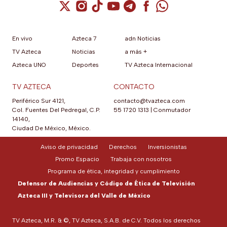
Cuenta de X / Twitter (se abre en una nuev
Cuenta de Instagram (se abre en una n
Cuenta de TikTok (se abre en una
Cuenta de YouTube (se abre 
Cuenta de Telegram (se a
Cuenta de Facebook 
Cuenta de Whats
En vivo
Azteca 7
adn Noticias
TV Azteca
Noticias
a más +
Azteca UNO
Deportes
TV Azteca Internacional
TV AZTECA
CONTACTO
Periférico Sur 4121,
contacto@tvazteca.com
Col. Fuentes Del Pedregal, C.P.
55 1720 1313
|
Conmutador
14140,
Ciudad De México, México.
Aviso de privacidad
Derechos
Inversionistas
Promo Espacio
Trabaja con nosotros
Programa de ética, integridad y cumplimiento
Defensor de Audiencias y Código de Ética de Televisión
Azteca III y Televisora del Valle de México
TV Azteca, M.R. & ©, TV Azteca, S.A.B. de C.V. Todos los derechos