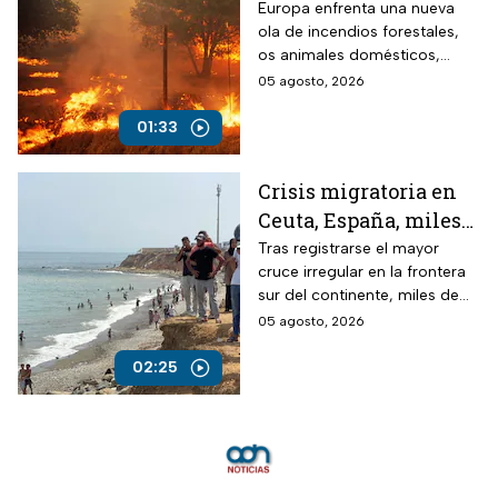
en Europa; los
Europa enfrenta una nueva
ola de incendios forestales,
animales son los más
os animales domésticos,
vulnerables
silvestres y de granja son las
05 agosto, 2026
víctimas más vulnerables.
01:33
Crisis migratoria en
Ceuta, España, miles
continúan varados en
Tras registrarse el mayor
cruce irregular en la frontera
playas
sur del continente, miles de
personas regresaron a
05 agosto, 2026
Marruecos otros permanecen
en las playas.
02:25