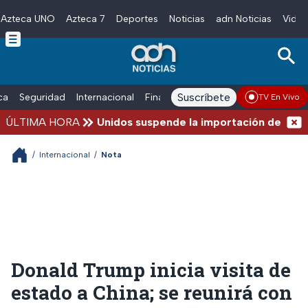
Azteca UNO
Azteca 7
Deportes
Noticias
adn Noticias
Video
Skip to main content
Suscríbete
ica
Seguridad
Internacional
Finanzas
adn Noticias Radio
Esp
TV En Vivo
ÚLTIMA HORA
Estados Unidos suspende la importación de aguaca
/
Internacional
/
Nota
Donald Trump inicia visita de
estado a China; se reunirá con