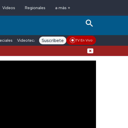
Videos
Regionales
a más +
Suscríbete
eciales
Videoteca
Conductores
Voces adn Noticias
Enlace La
TV En Vivo