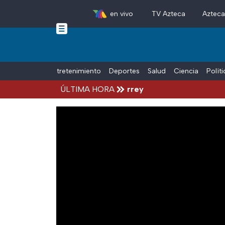
en vivo
TV Azteca
Aztec
Skip to main content
Tiempo Libre
Entretenimiento
Deportes
Salud
Ciencia
Polít
r frente a un tráiler en Monterrey
ÚLTIMA HORA