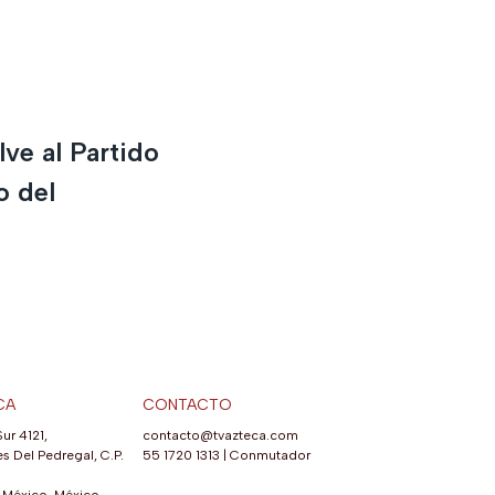
ve al Partido
o del
CA
CONTACTO
Sur 4121,
contacto@tvazteca.com
s Del Pedregal, C.P.
55 1720 1313
|
Conmutador
México, México.