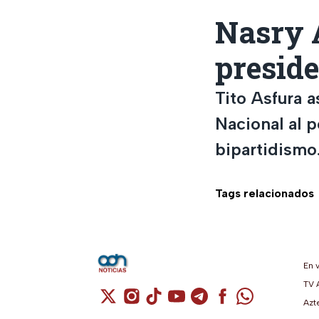
Nasry 
presid
Tito Asfura 
Nacional al 
bipartidismo
Tags relacionados
En 
TV 
Cuenta de X / Twitter (se abre en una n
Cuenta de Instagram (se abre en u
Cuenta de TikTok (se abre en 
Cuenta de YouTube (se ab
Cuenta de Telegram (
Cuenta de Facebo
Cuenta de Wh
Azt