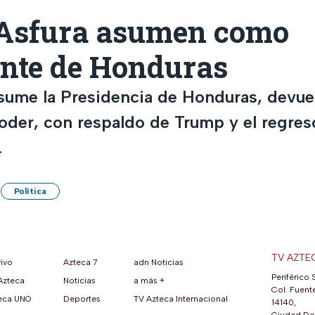
Asfura asumen como
ente de Honduras
asume la Presidencia de Honduras, devuel
poder, con respaldo de Trump y el regres
.
Política
TV AZTE
vivo
Azteca 7
adn Noticias
Periférico 
Azteca
Noticias
a más +
ueva pestaña)
na nueva pestaña)
una nueva pestaña)
re en una nueva pestaña)
se abre en una nueva pestaña)
ok (se abre en una nueva pestaña)
atsApp (se abre en una nueva pestaña)
Col. Fuente
eca UNO
Deportes
TV Azteca Internacional
14140,
Ciudad De 