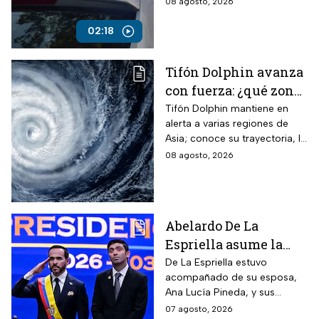
08 agosto, 2026
compañeros y personal
docente.
02:18
Tifón Dolphin avanza
con fuerza: ¿qué zonas
están en alerta?
Tifón Dolphin mantiene en
alerta a varias regiones de
Asia; conoce su trayectoria, la
fuerza de sus vientos y qué se
08 agosto, 2026
espera durante las próximas
horas.
Abelardo De La
Espriella asume la
presidencia de
De La Espriella estuvo
acompañado de su esposa,
Colombia; así fue su
Ana Lucía Pineda, y sus
atípica investidura en
cuatro hijos, además de los
07 agosto, 2026
Cali