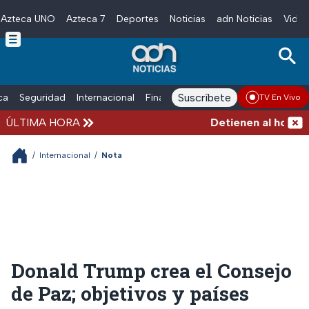
Azteca UNO
Azteca 7
Deportes
Noticias
adn Noticias
Video
Skip to main content
Suscríbete
ica
Seguridad
Internacional
Finanzas
adn Noticias Radio
Esp
TV En Vivo
ÚLTIMA HORA
Detienen al hombre qu
/
Internacional
/
Nota
Donald Trump crea el Consejo
de Paz; objetivos y países