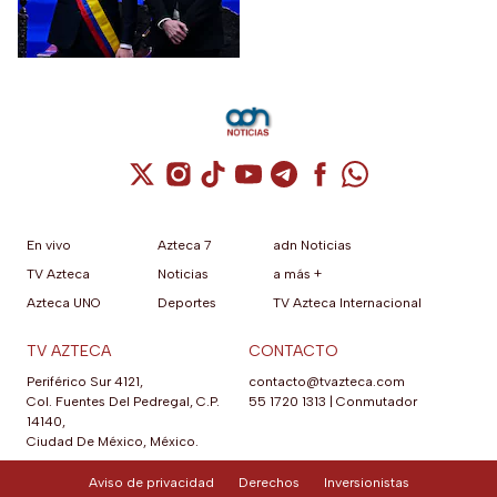
más de mil invitados
nacionales e internacionales.
Cuenta de X / Twitter (se abre en una nuev
Cuenta de Instagram (se abre en una n
Cuenta de TikTok (se abre en una
Cuenta de YouTube (se abre 
Cuenta de Telegram (se a
Cuenta de Facebook 
Cuenta de Whats
En vivo
Azteca 7
adn Noticias
TV Azteca
Noticias
a más +
Azteca UNO
Deportes
TV Azteca Internacional
TV AZTECA
CONTACTO
Periférico Sur 4121,
contacto@tvazteca.com
Col. Fuentes Del Pedregal, C.P.
55 1720 1313
|
Conmutador
14140,
Ciudad De México, México.
Aviso de privacidad
Derechos
Inversionistas