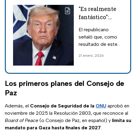
"Es realmente
fantástico":
Trump anuncia
El republicano
un acuerdo
señaló que, como
sobre
resultado de este
Groenlandia
acuerdo, se frenará
21 enero, 2026
con la OTAN
la entrada en vigor
de los aranceles
programados para el
1 de febrero, los
Los primeros planes del Consejo de
cuales habrían
Paz
impactado a los
países aliados de
Además, el
Consejo de Seguridad de la
ONU
aprobó en
Europa.
noviembre de 2025 la Resolución 2803, que reconoce al
Board of Peace
(o Consejo de Paz, en español) y
limita su
mandato para Gaza hasta finales de 2027
.