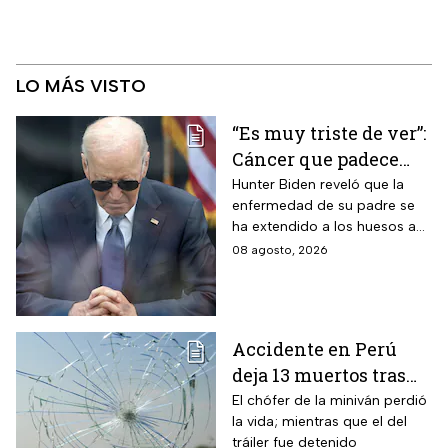
LO MÁS VISTO
“Es muy triste de ver”:
Cáncer que padece
Joe Biden se propaga
Hunter Biden reveló que la
enfermedad de su padre se
y causa metástasis
ha extendido a los huesos a
pesar del tratamiento.
08 agosto, 2026
Accidente en Perú
deja 13 muertos tras
choque entre una
El chófer de la miniván perdió
la vida; mientras que el del
miniván y un tráiler
tráiler fue detenido