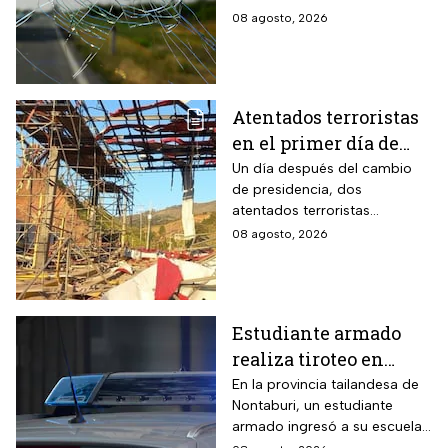
08 agosto, 2026
Atentados terroristas
en el primer día de
presidencia de
Un día después del cambio
de presidencia, dos
Abelardo De la
atentados terroristas
Espriella en Colombia
ocurrieron en Colombia
08 agosto, 2026
Estudiante armado
realiza tiroteo en
escuela de Tailandia
En la provincia tailandesa de
Nontaburi, un estudiante
armado ingresó a su escuela
y abrió fuego contra