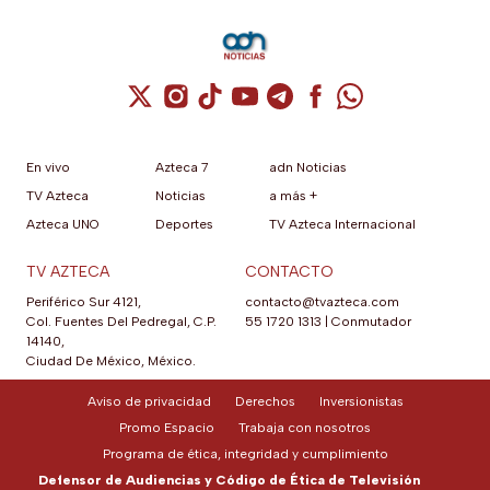
Cuenta de X / Twitter (se abre en una nuev
Cuenta de Instagram (se abre en una n
Cuenta de TikTok (se abre en una
Cuenta de YouTube (se abre 
Cuenta de Telegram (se a
Cuenta de Facebook 
Cuenta de Whats
En vivo
Azteca 7
adn Noticias
TV Azteca
Noticias
a más +
Azteca UNO
Deportes
TV Azteca Internacional
TV AZTECA
CONTACTO
Periférico Sur 4121,
contacto@tvazteca.com
Col. Fuentes Del Pedregal, C.P.
55 1720 1313
|
Conmutador
14140,
Ciudad De México, México.
Aviso de privacidad
Derechos
Inversionistas
Promo Espacio
Trabaja con nosotros
Programa de ética, integridad y cumplimiento
Defensor de Audiencias y Código de Ética de Televisión