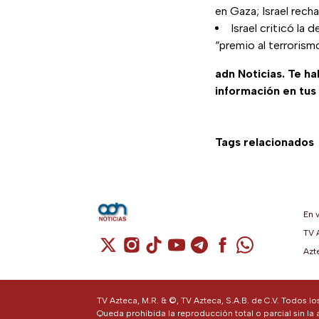
en Gaza; Israel recha
Israel criticó la
“premio al terrorism
adn Noticias. Te h
información en tus
Tags relacionados
En 
TV 
Cuenta de X / Twitter (se abre en una n
Cuenta de Instagram (se abre en u
Cuenta de TikTok (se abre en 
Cuenta de YouTube (se ab
Cuenta de Telegram (
Cuenta de Facebo
Cuenta de Wh
Azt
TV Azteca, M.R. & ©, TV Azteca, S.A.B. de C.V. Todos l
Queda prohibida la reproducción total o parcial sin la 