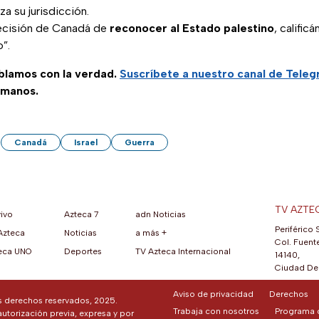
za su jurisdicción.
 decisión de Canadá de
reconocer al Estado palestino
, califi
o”.
ablamos con la verdad.
Suscríbete a nuestro canal de Tele
 manos.
Canadá
Israel
Guerra
TV AZTE
vivo
Azteca 7
adn Noticias
Periférico 
Azteca
Noticias
a más +
ueva pestaña)
na nueva pestaña)
una nueva pestaña)
re en una nueva pestaña)
se abre en una nueva pestaña)
ok (se abre en una nueva pestaña)
atsApp (se abre en una nueva pestaña)
Col. Fuente
eca UNO
Deportes
TV Azteca Internacional
14140,
Ciudad De 
Aviso de privacidad
Derechos
os derechos reservados, 2025.
Trabaja con nosotros
Programa d
autorización previa, expresa y por