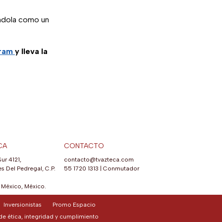
cándola como un
gram
y lleva la
CA
CONTACTO
Sur 4121,
contacto@tvazteca.com
s Del Pedregal, C.P.
55 1720 1313
|
Conmutador
México, México.
Inversionistas
Promo Espacio
e ética, integridad y cumplimiento