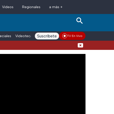
Videos
Regionales
a más +
Suscríbete
eciales
Videoteca
Conductores
Voces adn Noticias
Enlace La
TV En Vivo