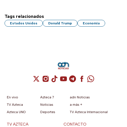
Tags relacionados
Estados Unidos
Donald Trump
Economía
Cuenta de X / Twitter (se abre en una nuev
Cuenta de Instagram (se abre en una n
Cuenta de TikTok (se abre en una
Cuenta de YouTube (se abre 
Cuenta de Telegram (se a
Cuenta de Facebook 
Cuenta de Whats
En vivo
Azteca 7
adn Noticias
TV Azteca
Noticias
a más +
Azteca UNO
Deportes
TV Azteca Internacional
TV AZTECA
CONTACTO