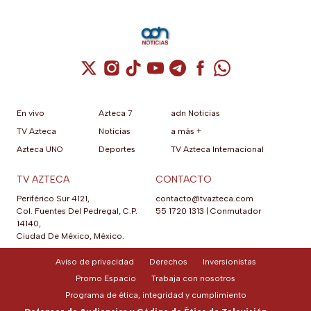
Cuenta de X / Twitter (se abre en una nuev
Cuenta de Instagram (se abre en una n
Cuenta de TikTok (se abre en una
Cuenta de YouTube (se abre 
Cuenta de Telegram (se a
Cuenta de Facebook 
Cuenta de Whats
En vivo
Azteca 7
adn Noticias
TV Azteca
Noticias
a más +
Azteca UNO
Deportes
TV Azteca Internacional
TV AZTECA
CONTACTO
Periférico Sur 4121,
contacto@tvazteca.com
Col. Fuentes Del Pedregal, C.P.
55 1720 1313
|
Conmutador
14140,
Ciudad De México, México.
Aviso de privacidad
Derechos
Inversionistas
Promo Espacio
Trabaja con nosotros
Programa de ética, integridad y cumplimiento