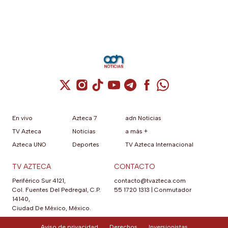
Cuenta de X / Twitter (se abre en una nuev
Cuenta de Instagram (se abre en una n
Cuenta de TikTok (se abre en una
Cuenta de YouTube (se abre 
Cuenta de Telegram (se a
Cuenta de Facebook 
Cuenta de Whats
En vivo
Azteca 7
adn Noticias
TV Azteca
Noticias
a más +
Azteca UNO
Deportes
TV Azteca Internacional
TV AZTECA
CONTACTO
Periférico Sur 4121,
contacto@tvazteca.com
Col. Fuentes Del Pedregal, C.P.
55 1720 1313
|
Conmutador
14140,
Ciudad De México, México.
Aviso de privacidad
Derechos
Inversionistas