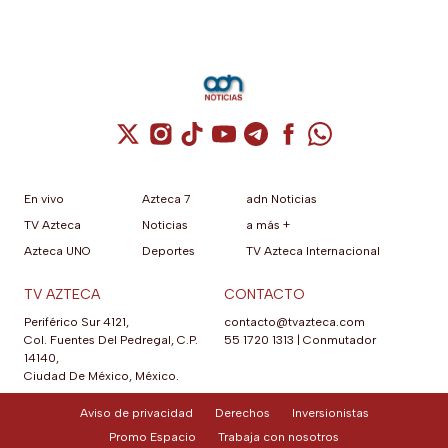
Cuenta de X / Twitter (se abre en una nuev
Cuenta de Instagram (se abre en una n
Cuenta de TikTok (se abre en una
Cuenta de YouTube (se abre 
Cuenta de Telegram (se a
Cuenta de Facebook 
Cuenta de Whats
En vivo
Azteca 7
adn Noticias
TV Azteca
Noticias
a más +
Azteca UNO
Deportes
TV Azteca Internacional
TV AZTECA
CONTACTO
Periférico Sur 4121,
contacto@tvazteca.com
Col. Fuentes Del Pedregal, C.P.
55 1720 1313
|
Conmutador
14140,
Ciudad De México, México.
Aviso de privacidad
Derechos
Inversionistas
Promo Espacio
Trabaja con nosotros