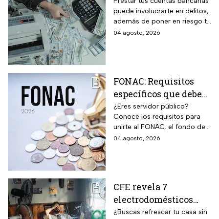
préstamo de cuentas
Prestar tus cuentas bancarias
puede involucrarte en delitos,
bancarias: razón por la
además de poner en riesgo tu
que debes decir que
patrimonio y situación legal;
04 agosto, 2026
no
protégete y denuncia si fuiste
víctima.
FONAC: Requisitos
específicos que deben
cumplir los
¿Eres servidor público?
Conoce los requisitos para
trabajadores para
unirte al FONAC, el fondo de
participar en él
ahorro Capitalizable de los
04 agosto, 2026
Trabajadores al Servicio del
Estado.
CFE revela 7
electrodomésticos
para combatir el calor
¿Buscas refrescar tu casa sin