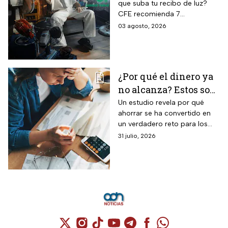
que suba tu recibo de luz?
sin que se dispare tu
CFE recomienda 7
recibo de luz
electrodomésticos eficientes
03 agosto, 2026
y hábitos para ahorrar energía
durante este verano.
¿Por qué el dinero ya
no alcanza? Estos son
los gastos que más
Un estudio revela por qué
ahorrar se ha convertido en
impactan a los
un verdadero reto para los
mexicanos
mexicanos.
31 julio, 2026
Cuenta de X / Twitter (se abre en una nuev
Cuenta de Instagram (se abre en una n
Cuenta de TikTok (se abre en una
Cuenta de YouTube (se abre 
Cuenta de Telegram (se a
Cuenta de Facebook 
Cuenta de Whats