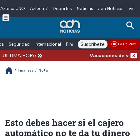
Azteca UNO
Azteca 7
Deportes
Noticias
adn Noticias
Video
Skip to main content
Suscríbete
ica
Seguridad
Internacional
Finanzas
adn Noticias Radio
Esp
TV En Vivo
ÚLTIMA HORA
Vacaciones de verano c
/
Finanzas
/
Nota
Esto debes hacer si el cajero
automático no te da tu dinero