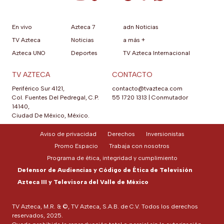
En vivo
Azteca 7
adn Noticias
TV Azteca
Noticias
a más +
Azteca UNO
Deportes
TV Azteca Internacional
TV AZTECA
CONTACTO
Periférico Sur 4121,
contacto@tvazteca.com
Col. Fuentes Del Pedregal, C.P.
55 1720 1313
|
Conmutador
14140,
Ciudad De México, México.
Aviso de privacidad
Derechos
Inversionistas
Promo Espacio
Trabaja con nosotros
Programa de ética, integridad y cumplimiento
Defensor de Audiencias y Código de Ética de Televisión
Azteca III y Televisora del Valle de México
TV Azteca, M.R. & ©, TV Azteca, S.A.B. de C.V. Todos los derechos
reservados, 2025.