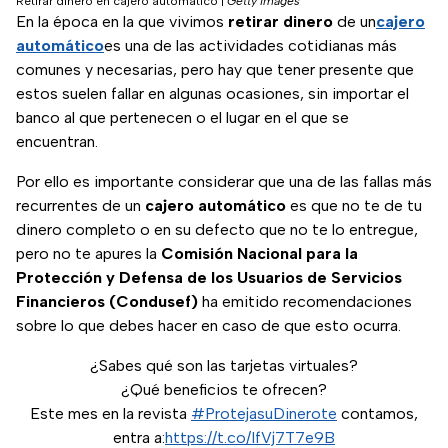
Retirar dinero en cajero automático
|
Getty Images
En la época en la que vivimos
retirar dinero
de un
cajero
automático
es una de las actividades cotidianas más
comunes y necesarias, pero hay que tener presente que
estos suelen fallar en algunas ocasiones, sin importar el
banco al que pertenecen o el lugar en el que se
encuentran.
Por ello es importante considerar que una de las fallas más
recurrentes de un
cajero automático
es que no te de tu
dinero completo o en su defecto que no te lo entregue,
pero no te apures la
Comisión Nacional para la
Protección y Defensa de los Usuarios de Servicios
Financieros (Condusef)
ha emitido recomendaciones
sobre lo que debes hacer en caso de que esto ocurra.
¿Sabes qué son las tarjetas virtuales?
¿Qué beneficios te ofrecen?
Este mes en la revista
#ProtejasuDinerote
contamos,
entra a:
https://t.co/IfVj7T7e9B