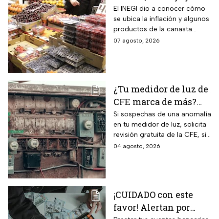
otros alimentos de la
El INEGI dio a conocer cómo
se ubica la inflación y algunos
canasta básica por la
productos de la canasta
inflación
básica incrementaron sus
07 agosto, 2026
precios considerablemente.
¿Tu medidor de luz de
CFE marca de más?
Así puedes saber si
Si sospechas de una anomalía
en tu medidor de luz, solicita
presenta una falla
revisión gratuita de la CFE, si
hay falla es totalmente
04 agosto, 2026
GRATIS.
¡CUIDADO con este
favor! Alertan por