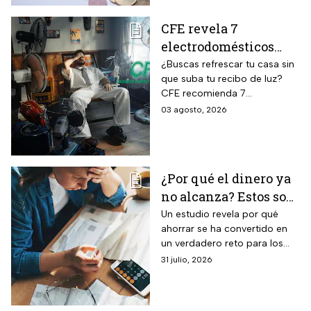
CFE revela 7
electrodomésticos
para combatir el calor
¿Buscas refrescar tu casa sin
que suba tu recibo de luz?
sin que se dispare tu
CFE recomienda 7
recibo de luz
electrodomésticos eficientes
03 agosto, 2026
y hábitos para ahorrar energía
durante este verano.
¿Por qué el dinero ya
no alcanza? Estos son
los gastos que más
Un estudio revela por qué
ahorrar se ha convertido en
impactan a los
un verdadero reto para los
mexicanos
mexicanos.
31 julio, 2026