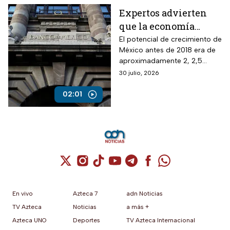
Expertos advierten
que la economía
mexicana esta al
El potencial de crecimiento de
México antes de 2018 era de
borde del colapso
aproximadamente 2, 2,5
puntos del PIB y ahora por la
30 julio, 2026
inseguridad, sobre todo
jurídica, ha caído a menos de
02:01
la mitad.
Cuenta de X / Twitter (se abre en una nuev
Cuenta de Instagram (se abre en una n
Cuenta de TikTok (se abre en una
Cuenta de YouTube (se abre 
Cuenta de Telegram (se a
Cuenta de Facebook 
Cuenta de Whats
En vivo
Azteca 7
adn Noticias
TV Azteca
Noticias
a más +
Azteca UNO
Deportes
TV Azteca Internacional