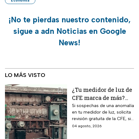
Economía
¡No te pierdas nuestro contenido,
sigue a adn Noticias en Google
News!
LO MÁS VISTO
¿Tu medidor de luz de
CFE marca de más?
Así puedes saber si
Si sospechas de una anomalía
en tu medidor de luz, solicita
presenta una falla
revisión gratuita de la CFE, si
hay falla es totalmente
04 agosto, 2026
GRATIS.