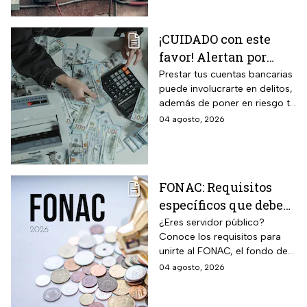
¡CUIDADO con este
favor! Alertan por
préstamo de cuentas
Prestar tus cuentas bancarias
puede involucrarte en delitos,
bancarias: razón por la
además de poner en riesgo tu
que debes decir que
patrimonio y situación legal;
04 agosto, 2026
no
protégete y denuncia si fuiste
víctima.
FONAC: Requisitos
específicos que deben
cumplir los
¿Eres servidor público?
Conoce los requisitos para
trabajadores para
unirte al FONAC, el fondo de
participar en él
ahorro Capitalizable de los
04 agosto, 2026
Trabajadores al Servicio del
Estado.