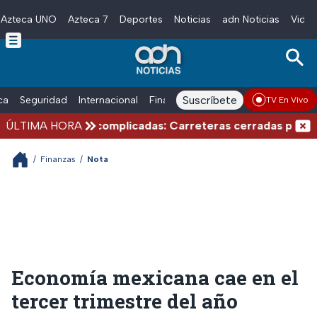
Azteca UNO
Azteca 7
Deportes
Noticias
adn Noticias
Video
Skip to main content
Suscríbete
ica
Seguridad
Internacional
Finanzas
adn Noticias Radio
Esp
TV En Vivo
es de verano complicadas: Carreteras cerradas por bloqu
ÚLTIMA HORA
/
Finanzas
/
Nota
Economía mexicana cae en el
tercer trimestre del año