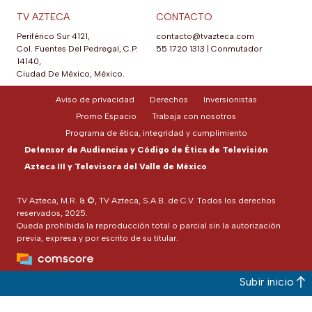
TV AZTECA
CONTACTO
Periférico Sur 4121,
contacto@tvazteca.com
Col. Fuentes Del Pedregal, C.P.
55 1720 1313
|
Conmutador
14140,
Ciudad De México, México.
Aviso de privacidad
Derechos
Inversionistas
Promo Espacio
Trabaja con nosotros
Programa de ética, integridad y cumplimiento
Defensor de Audiencias y Código de Ética de Televisión
Azteca III y Televisora del Valle de México
TV Azteca, M.R. & ©, TV Azteca, S.A.B. de C.V. Todos los derechos
reservados, 2025.
Queda prohibida la reproducción total o parcial sin la autorización
previa, expresa y por escrito de su titular.
Subir inicio