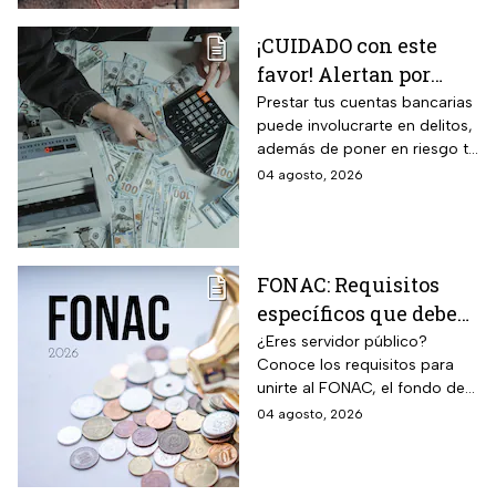
¡CUIDADO con este
favor! Alertan por
préstamo de cuentas
Prestar tus cuentas bancarias
puede involucrarte en delitos,
bancarias: razón por la
además de poner en riesgo tu
que debes decir que
patrimonio y situación legal;
04 agosto, 2026
no
protégete y denuncia si fuiste
víctima.
FONAC: Requisitos
específicos que deben
cumplir los
¿Eres servidor público?
Conoce los requisitos para
trabajadores para
unirte al FONAC, el fondo de
participar en él
ahorro Capitalizable de los
04 agosto, 2026
Trabajadores al Servicio del
Estado.