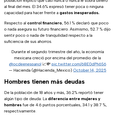
población explicó que casi nunca o nunca le sobra dinero
al final del mes. El 34.6% expresó tener poca o ninguna
capacidad para hacer frente a
gastos inesperados.
Respecto al
control financiero
, 56.1 % declaró que poco
o nada asegura su futuro financiero. Asimismo, 52.7 % dijo
sentir poco o nada de tranquilidad respecto a la
suficiencia de sus ahorros.
Durante el segundo trimestre del año, la economía
mexicana creció por encima del promedio de la
@ocdeenespanol
📈💸
pic.twitter.com/68E0dPh6S6
— Hacienda (@Hacienda_Mexico)
October 14, 2025
Hombres tienen más deudas
De la población de 18 años y más, 36.2% reportó tener
algún tipo de deuda. La
diferencia entre mujeres y
hombres
fue de 4.6 puntos porcentuales, 34.1 y 38.7 %,
respectivamente.