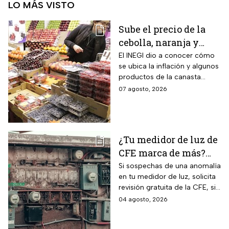
LO MÁS VISTO
Sube el precio de la
cebolla, naranja y
otros alimentos de la
El INEGI dio a conocer cómo
se ubica la inflación y algunos
canasta básica por la
productos de la canasta
inflación
básica incrementaron sus
07 agosto, 2026
precios considerablemente.
¿Tu medidor de luz de
CFE marca de más?
Así puedes saber si
Si sospechas de una anomalía
en tu medidor de luz, solicita
presenta una falla
revisión gratuita de la CFE, si
hay falla es totalmente
04 agosto, 2026
GRATIS.