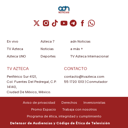
Cuenta de X / Twitter (se abre en una nuev
Cuenta de Instagram (se abre en una n
Cuenta de TikTok (se abre en una
Cuenta de YouTube (se abre 
Cuenta de Telegram (se a
Cuenta de Facebook 
Cuenta de Whats
En vivo
Azteca 7
adn Noticias
TV Azteca
Noticias
a más +
Azteca UNO
Deportes
TV Azteca Internacional
TV AZTECA
CONTACTO
Periférico Sur 4121,
contacto@tvazteca.com
Col. Fuentes Del Pedregal, C.P.
55 1720 1313
|
Conmutador
14140,
Ciudad De México, México.
Aviso de privacidad
Derechos
Inversionistas
Promo Espacio
Trabaja con nosotros
Programa de ética, integridad y cumplimiento
Defensor de Audiencias y Código de Ética de Televisión