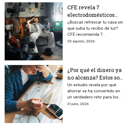
CFE revela 7
electrodomésticos
para combatir el calor
¿Buscas refrescar tu casa sin
que suba tu recibo de luz?
sin que se dispare tu
CFE recomienda 7
recibo de luz
electrodomésticos eficientes
03 agosto, 2026
y hábitos para ahorrar energía
durante este verano.
¿Por qué el dinero ya
no alcanza? Estos son
los gastos que más
Un estudio revela por qué
ahorrar se ha convertido en
impactan a los
un verdadero reto para los
mexicanos
mexicanos.
31 julio, 2026