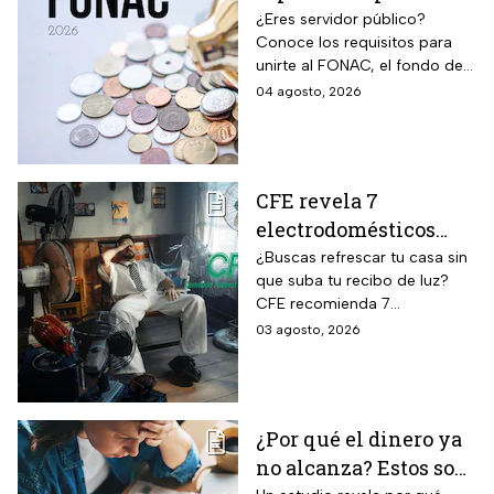
cumplir los
¿Eres servidor público?
Conoce los requisitos para
trabajadores para
unirte al FONAC, el fondo de
participar en él
ahorro Capitalizable de los
04 agosto, 2026
Trabajadores al Servicio del
Estado.
CFE revela 7
electrodomésticos
para combatir el calor
¿Buscas refrescar tu casa sin
que suba tu recibo de luz?
sin que se dispare tu
CFE recomienda 7
recibo de luz
electrodomésticos eficientes
03 agosto, 2026
y hábitos para ahorrar energía
durante este verano.
¿Por qué el dinero ya
no alcanza? Estos son