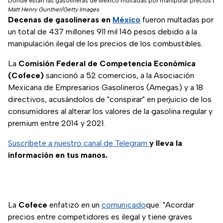
Dónde están las gasolineras de México multadas por manipular precios
|
Matt Henry Gunther/Getty Images
Decenas de gasolineras en
México
fueron multadas por
un total de 437 millones 911 mil 146 pesos debido a la
manipulación ilegal de los precios de los combustibles.
La
Comisión Federal de Competencia Económica
(Cofece)
sancionó a 52 comercios, a la Asociación
Mexicana de Empresarios Gasolineros (Amegas) y a 18
directivos, acusándolos de "conspirar" en perjuicio de los
consumidores al alterar los valores de la gasolina regular y
premium entre 2014 y 2021.
Suscríbete a nuestro canal de Telegram
y lleva la
información en tus manos.
La
Cofece
enfatizó en un
comunicado
que: "Acordar
precios entre competidores es ilegal y tiene graves