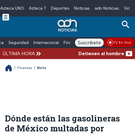
Azteca UNO
Azteca 7
Deportes
Noticias
adn Noticias
Video
Skip to main content
Suscríbete
ica
Seguridad
Internacional
Finanzas
adn Noticias Radio
Esp
TV En Vivo
ÚLTIMA HORA
Detienen al hombre que emp
/
Finanzas
/
Nota
Dónde están las gasolineras
de México multadas por