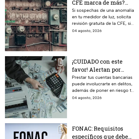
CFE marca de más?
Así puedes saber si
Si sospechas de una anomalía
en tu medidor de luz, solicita
presenta una falla
revisión gratuita de la CFE, si
hay falla es totalmente
04 agosto, 2026
GRATIS.
¡CUIDADO con este
favor! Alertan por
préstamo de cuentas
Prestar tus cuentas bancarias
puede involucrarte en delitos,
bancarias: razón por la
además de poner en riesgo tu
que debes decir que
patrimonio y situación legal;
04 agosto, 2026
no
protégete y denuncia si fuiste
víctima.
FONAC: Requisitos
específicos que deben