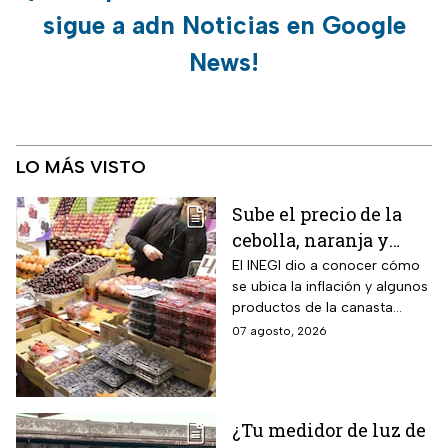
sigue a adn Noticias en Google
News!
LO MÁS VISTO
Sube el precio de la
cebolla, naranja y
otros alimentos de la
El INEGI dio a conocer cómo
se ubica la inflación y algunos
canasta básica por la
productos de la canasta
inflación
básica incrementaron sus
07 agosto, 2026
precios considerablemente.
¿Tu medidor de luz de