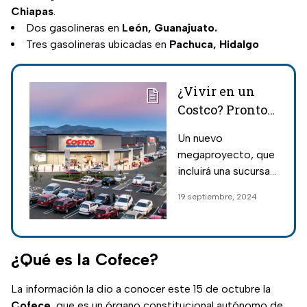
Chiapas
.
Dos gasolineras en
León, Guanajuato.
Tres gasolineras ubicadas en
Pachuca, Hidalgo
¿Vivir en un
Costco? Pronto
podría ser una
Un nuevo
realidad en una
megaproyecto, que
ciudad de
incluirá una sucursal
Estados Unidos
de Costco y
19 septiembre, 2024
cientos de
viviendas para los
residentes, se
desarrollará en
¿Qué es la Cofece?
Estados Unidos;
conoce en qué
La información la dio a conocer este 15 de octubre la
ciudad.
Cofece
, que es un órgano constitucional autónomo de