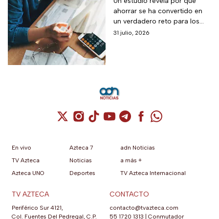
los gastos que más
Un estudio revela por qué
ahorrar se ha convertido en
impactan a los
un verdadero reto para los
mexicanos
mexicanos.
31 julio, 2026
Cuenta de X / Twitter (se abre en una nuev
Cuenta de Instagram (se abre en una n
Cuenta de TikTok (se abre en una
Cuenta de YouTube (se abre 
Cuenta de Telegram (se a
Cuenta de Facebook 
Cuenta de Whats
En vivo
Azteca 7
adn Noticias
TV Azteca
Noticias
a más +
Azteca UNO
Deportes
TV Azteca Internacional
TV AZTECA
CONTACTO
Periférico Sur 4121,
contacto@tvazteca.com
Col. Fuentes Del Pedregal, C.P.
55 1720 1313
|
Conmutador