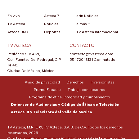
En vivo
Azteca 7
adn Noticias
TV Azteca
Noticias
a más +
Azteca UNO
Deportes
TV Azteca Internacional
TV AZTECA
CONTACTO
Periférico Sur 4121,
contacto@tvazteca.com
Col. Fuentes Del Pedregal, C.P.
55 1720 1313
|
Conmutador
14140,
Ciudad De México, México.
Aviso de privacidad
Derechos
Inversionistas
Promo Espacio
Trabaja con nosotros
Programa de ética, integridad y cumplimiento
Defensor de Audiencias y Código de Ética de Televisión
Azteca III y Televisora del Valle de México
TV Azteca, M.R. & ©, TV Azteca, S.A.B. de C.V. Todos los derechos
reservados, 2025.
Queda prohibida la reproducción total o parcial sin la autorización