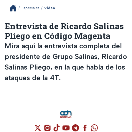
/
Especiales
/
Video
Entrevista de Ricardo Salinas
Pliego en Código Magenta
Mira aquí la entrevista completa del
presidente de Grupo Salinas, Ricardo
Salinas Pliego, en la que habla de los
ataques de la 4T.
Cuenta de X / Twitter (se abre en una nuev
Cuenta de Instagram (se abre en una n
Cuenta de TikTok (se abre en una
Cuenta de YouTube (se abre 
Cuenta de Telegram (se a
Cuenta de Facebook 
Cuenta de Whats