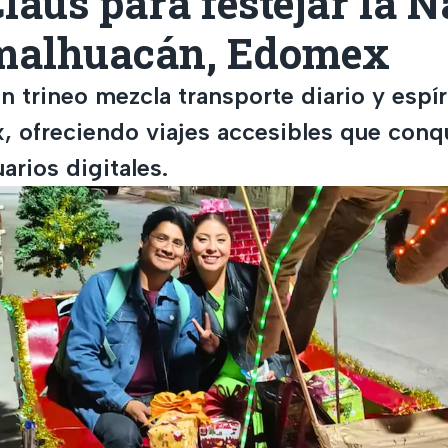
laus para festejar la 
malhuacán, Edomex
n trineo mezcla transporte diario y espí
, ofreciendo viajes accesibles que conq
arios digitales.