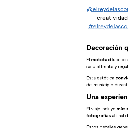
@elreydelasco
creativida
#elreydelasc
Decoración q
El
mototaxi
luce pin
reno al frente y rega
Esta estética
convi
del municipio durant
Una experienc
El viaje incluye
músic
fotografías
al final 
Estos detalles gene