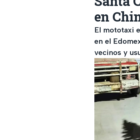
Santa C
en Chi
El mototaxi e
en el Edomex
vecinos y usu