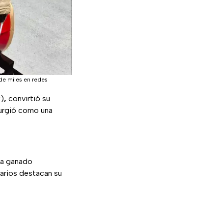
de miles en redes
x
)
,
convirtió su
urgió como una
ha ganado
rios destacan su