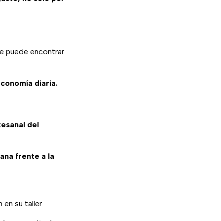
le puede encontrar
economía diaria.
tesanal del
ana frente a la
en su taller