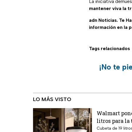
La iniciativa demue
mantener viva la t
adn Noticias. Te H
información en la 
Tags relacionados
¡No te pi
LO MÁS VISTO
Walmart pone
litros para l
Cubeta de 19 litr