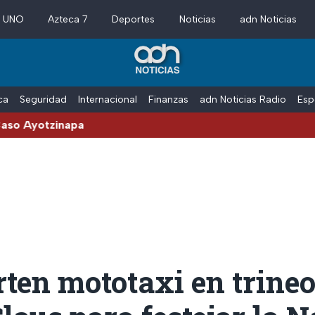
a UNO
Azteca 7
Deportes
Noticias
adn Noticias
ica
Seguridad
Internacional
Finanzas
adn Noticias Radio
Esp
zinapa
ten mototaxi en trineo