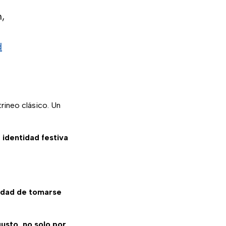
,
d
trineo clásico. Un
 identidad festiva
lidad de tomarse
usto, no solo por