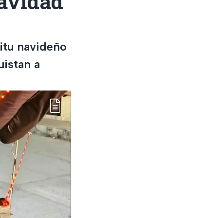
Navidad
ritu navideño
uistan a