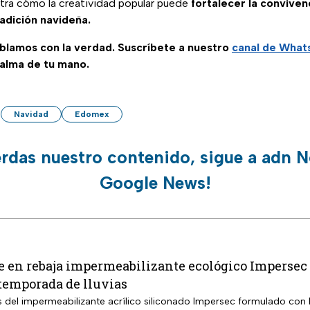
stra cómo la creatividad popular puede
fortalecer la conviven
radición navideña.
ablamos con la verdad. Suscríbete a nuestro
canal de Wha
palma de tu mano.
Navidad
Edomex
erdas nuestro contenido, sigue a adn N
Google News!
 en rebaja impermeabilizante ecológico Impersec 1
a temporada de lluvias
os del impermeabilizante acrílico siliconado Impersec formulado con