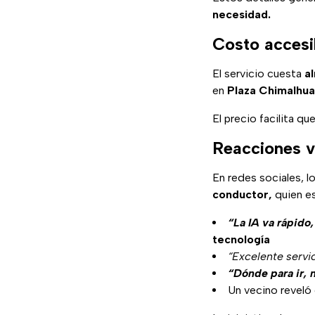
necesidad.
Costo accesi
El servicio cuesta
a
en
Plaza Chimalhua
El precio facilita qu
Reacciones vi
En redes sociales, 
conductor,
quien es
“La IA va rápido
tecnología
“Excelente servici
“Dónde para ir, 
Un vecino reveló 