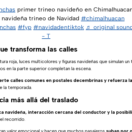
nchas
primer trineo navideño en Chimalhuacan
d navideña trineo de Navidad
#chimalhuacan
onchas
#fyp
#navidadentiktok
♬ original soun
- T
ue transforma las calles
tura roja, luces multicolores y figuras navideñas que simulan un 
los en la parte superior completan la escena.
erte calles comunes en postales decembrinas y refuerza la
e la temporada.
ia más allá del traslado
a navideña, interacción cercana del conductor y la posibi
del recorrido.
ran valor emocional y hacen que muchos pasajeros
suban por g