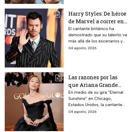
quiénes vuelven al elenco.
Harry Styles: De héroe
de Marvel a correr en
Chapultepec; las
El cantante británico ha
demostrado que su talento va
apariciones del
más allá de los escenarios y
cantante en el cine
ha llegado a la pantalla
04 agosto, 2026
grande. conoce los
personajes que ha
interpretado.
Las razones por las
que Ariana Grande
hará una pausa en su
En medio de su gira “Eternal
Sunshine” en Chicago,
carrera
Estados Unidos, la cantante
informó a sus fanáticos que
04 agosto, 2026
“se alejará de la atención
pública”