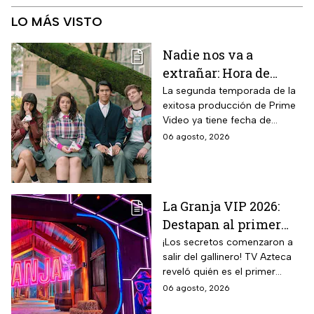
LO MÁS VISTO
Nadie nos va a
extrañar: Hora de
estreno de la
La segunda temporada de la
exitosa producción de Prime
Temporada 2 y reparto
Video ya tiene fecha de
completo
estreno. Conoce el horario en
06 agosto, 2026
México, el reparto completo y
la trama tras la muerte de
Memo.
La Granja VIP 2026:
Destapan al primer
participante del
¡Los secretos comenzaron a
salir del gallinero! TV Azteca
reality más viral de la
reveló quién es el primer
televisión mexicana
granjero confirmado para la
06 agosto, 2026
segunda temporada del