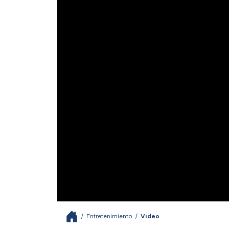
/
Entretenimiento
/
Video