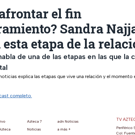
frontar el fin
amiento? Sandra Najj
 esta etapa de la relac
habla de una de las etapas en las que la
tal
oticias explica las etapas que vive una relación y el momento e
cast completo.
TV AZTE
vivo
Azteca 7
adn Noticias
Periférico 
Azteca
Noticias
a más +
ueva pestaña)
na nueva pestaña)
una nueva pestaña)
re en una nueva pestaña)
se abre en una nueva pestaña)
ok (se abre en una nueva pestaña)
atsApp (se abre en una nueva pestaña)
Col. Fuente