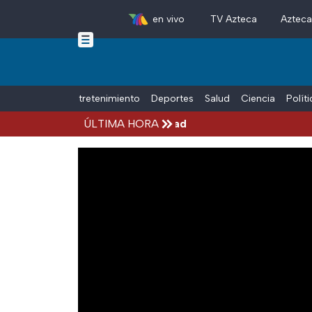
en vivo
TV Azteca
Aztec
Skip to main content
Tiempo Libre
Entretenimiento
Deportes
Salud
Ciencia
Polít
choacán por alerta de seguridad
ÚLTIMA HORA