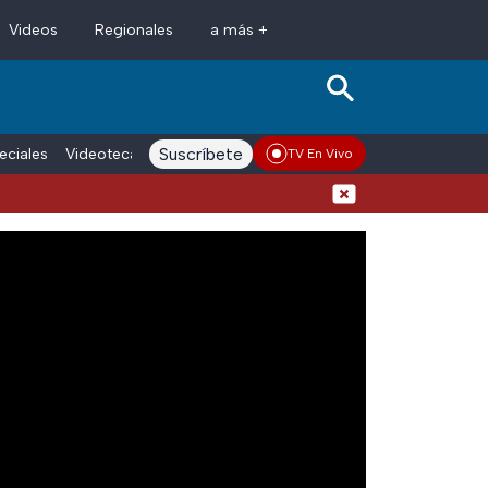
Videos
Regionales
a más +
Suscríbete
eciales
Videoteca
Conductores
Voces adn Noticias
Enlace La
TV En Vivo