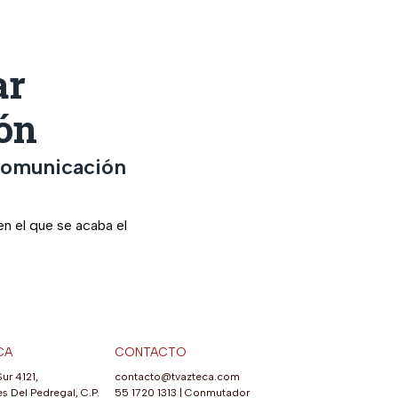
ar
ión
 comunicación
n el que se acaba el
CA
CONTACTO
Sur 4121,
contacto@tvazteca.com
s Del Pedregal, C.P.
55 1720 1313
|
Conmutador