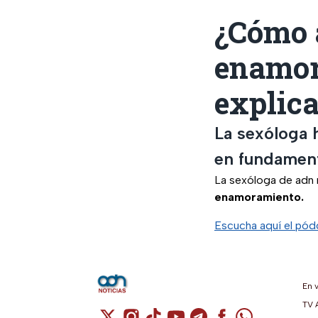
¿Cómo a
enamor
explica
La sexóloga 
en fundamen
La sexóloga de adn n
enamoramiento.
Escucha aquí el pód
En 
TV 
Cuenta de X / Twitter (se abre en una n
Cuenta de Instagram (se abre en u
Cuenta de TikTok (se abre en 
Cuenta de YouTube (se ab
Cuenta de Telegram (
Cuenta de Facebo
Cuenta de Wh