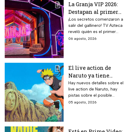
La Granja VIP 2026:
Destapan al primer
participante del
¡Los secretos comenzaron a
salir del gallinero! TV Azteca
reality más viral de la
reveló quién es el primer
televisión mexicana
granjero confirmado para la
06 agosto, 2026
segunda temporada del
reality 24/7.
El live action de
Naruto ya tiene
director y así avanza
Hay nuevos detalles sobre el
live action de Naruto, hay
el casting de la
pistas sobre el posible
película
enfoque de la historia y
05 agosto, 2026
quiénes serán los
protagonistas de la cinta.
Está en Prime Video: