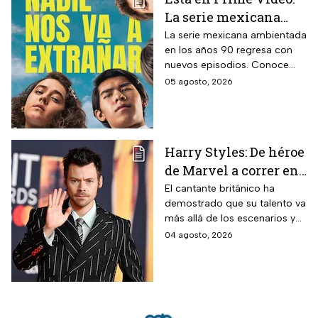
La serie mexicana
noventera de la que
La serie mexicana ambientada
en los años 90 regresa con
todos están hablando
nuevos episodios. Conoce
y que se ve en un fin
cuándo se estrena, qué
05 agosto, 2026
de semana
pasará tras el impactante final
de la primera temporada y
quiénes vuelven al elenco.
Harry Styles: De héroe
de Marvel a correr en
Chapultepec; las
El cantante británico ha
demostrado que su talento va
apariciones del
más allá de los escenarios y
cantante en el cine
ha llegado a la pantalla
04 agosto, 2026
grande. conoce los
personajes que ha
interpretado.