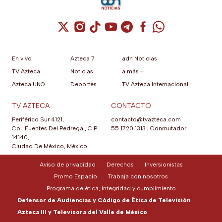
Cuenta de X / Twitter (se abre en una nuev
Cuenta de Instagram (se abre en una n
Cuenta de TikTok (se abre en una
Cuenta de YouTube (se abre 
Cuenta de Telegram (se a
Cuenta de Facebook 
Cuenta de Whats
En vivo
Azteca 7
adn Noticias
TV Azteca
Noticias
a más +
Azteca UNO
Deportes
TV Azteca Internacional
TV AZTECA
CONTACTO
Periférico Sur 4121,
contacto@tvazteca.com
Col. Fuentes Del Pedregal, C.P.
55 1720 1313
|
Conmutador
14140,
Ciudad De México, México.
Aviso de privacidad
Derechos
Inversionistas
Promo Espacio
Trabaja con nosotros
Programa de ética, integridad y cumplimiento
Defensor de Audiencias y Código de Ética de Televisión
Azteca III y Televisora del Valle de México