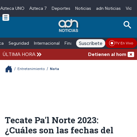
Azteca UNO
Azteca 7
Deportes
Noticias
adn Noticias
Video
Skip to main content
Suscríbete
ica
Seguridad
Internacional
Finanzas
adn Noticias Radio
Esp
TV En Vivo
ÚLTIMA HORA
Detienen al hombre que
/
Entretenimiento
/
Nota
Tecate Pa'l Norte 2023:
¿Cuáles son las fechas del