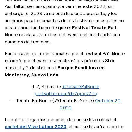
Tecate Pa'l Norte 2023 anuncia sus fechas.
|
Twitter/@TecatePalNorte
Aún faltan semanas para que termine este 2022, sin
embargo, el 2023 ya se está haciendo presenta, y los
anuncios para los amantes de los festivales musicales no
paran, ahora fue turno de que el
Festival Tecate Pa’l
Norte
revelara las fechas del evento, el cual tendrá una
duración de tres días.
Fue a través de redes sociales que el
festival Pa’l Norte
informó que el evento se realizará los próximos 31 de
marzo, 1 y 2 de abril en el
Parque Fundidora en
Monterrey, Nuevo León
.
¡1, 2, 3 días de
#TecatePalNorte
!
pic.twitter.com/dn7qcxXZYq
— Tecate Pal Norte (@TecatePalNorte)
October 20,
2022
La noticia llega días después de que se hizo oficial el
cartel del Vive Latino 2023
, el cual se llevará a cabo los