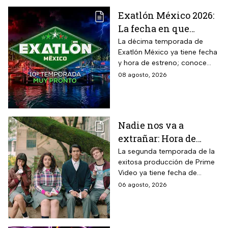
Exatlón México 2026:
La fecha en que
iniciará la nueva
La décima temporada de
Exatlón México ya tiene fecha
temporada
y hora de estreno; conoce
cuándo comienza, dónde
08 agosto, 2026
verlo y quiénes son los atletas
que regresan a la
competencia.
Nadie nos va a
extrañar: Hora de
estreno de la
La segunda temporada de la
exitosa producción de Prime
Temporada 2 y reparto
Video ya tiene fecha de
completo
estreno. Conoce el horario en
06 agosto, 2026
México, el reparto completo y
la trama tras la muerte de
Memo.