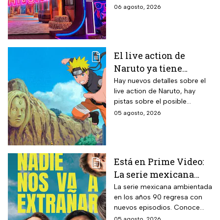
televisión mexicana
granjero confirmado para la
06 agosto, 2026
segunda temporada del
reality 24/7.
El live action de
Naruto ya tiene
director y así avanza
Hay nuevos detalles sobre el
live action de Naruto, hay
el casting de la
pistas sobre el posible
película
enfoque de la historia y
05 agosto, 2026
quiénes serán los
protagonistas de la cinta.
Está en Prime Video:
La serie mexicana
noventera de la que
La serie mexicana ambientada
en los años 90 regresa con
todos están hablando
nuevos episodios. Conoce
y que se ve en un fin
cuándo se estrena, qué
05 agosto, 2026