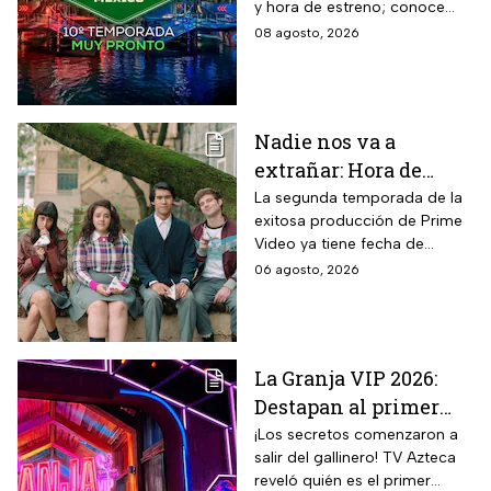
y hora de estreno; conoce
cuándo comienza, dónde
08 agosto, 2026
verlo y quiénes son los atletas
que regresan a la
competencia.
Nadie nos va a
extrañar: Hora de
estreno de la
La segunda temporada de la
exitosa producción de Prime
Temporada 2 y reparto
Video ya tiene fecha de
completo
estreno. Conoce el horario en
06 agosto, 2026
México, el reparto completo y
la trama tras la muerte de
Memo.
La Granja VIP 2026:
Destapan al primer
participante del
¡Los secretos comenzaron a
salir del gallinero! TV Azteca
reality más viral de la
reveló quién es el primer