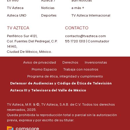
En vivo
Azteca 7
adn Noticias
TV Azteca
Noticias
a más +
Azteca UNO
Deportes
TV Azteca Internacional
TV AZTECA
CONTACTO
Periférico Sur 4121,
contacto@tvazteca.com
Col. Fuentes Del Pedregal, C.P.
55 1720 1313
|
Conmutador
14140,
Ciudad De México, México.
Aviso de privacidad
Derechos
Inversionistas
Promo Espacio
Trabaja con nosotros
Programa de ética, integridad y cumplimiento
Defensor de Audiencias y Código de Ética de Televisión
Azteca III y Televisora del Valle de México
TV Azteca, M.R. & ©, TV Azteca, S.A.B. de C.V. Todos los derechos
reservados, 2025.
Queda prohibida la reproducción total o parcial sin la autorización
previa, expresa y por escrito de su titular.