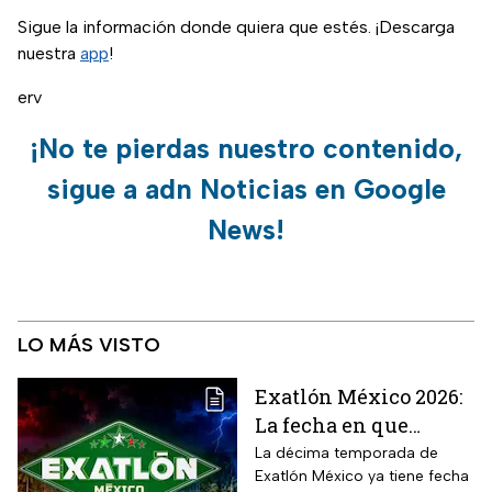
Sigue la información donde quiera que estés. ¡Descarga
nuestra
app
!
erv
¡No te pierdas nuestro contenido,
sigue a adn Noticias en Google
News!
LO MÁS VISTO
Exatlón México 2026:
La fecha en que
iniciará la nueva
La décima temporada de
Exatlón México ya tiene fecha
temporada