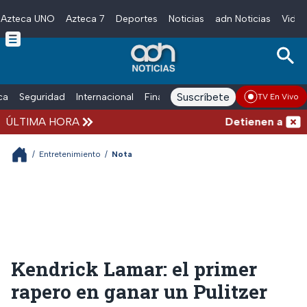
Azteca UNO
Azteca 7
Deportes
Noticias
adn Noticias
Video
Skip to main content
Suscríbete
ica
Seguridad
Internacional
Finanzas
adn Noticias Radio
Esp
TV En Vivo
ÚLTIMA HORA
Detienen al hombr
/
Entretenimiento
/
Nota
Kendrick Lamar: el primer
rapero en ganar un Pulitzer