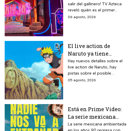
salir del gallinero! TV Azteca
reality más viral de la
reveló quién es el primer
televisión mexicana
granjero confirmado para la
06 agosto, 2026
segunda temporada del
reality 24/7.
El live action de
Naruto ya tiene
director y así avanza
Hay nuevos detalles sobre el
live action de Naruto, hay
el casting de la
pistas sobre el posible
película
enfoque de la historia y
05 agosto, 2026
quiénes serán los
protagonistas de la cinta.
Está en Prime Video:
La serie mexicana
noventera de la que
La serie mexicana ambientada
en los años 90 regresa con