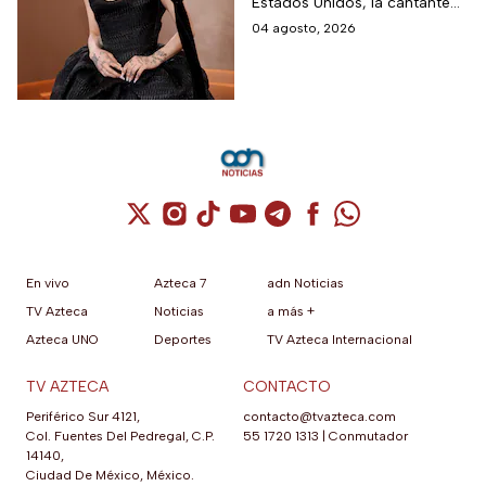
Estados Unidos, la cantante
informó a sus fanáticos que
04 agosto, 2026
“se alejará de la atención
pública”
Cuenta de X / Twitter (se abre en una nuev
Cuenta de Instagram (se abre en una n
Cuenta de TikTok (se abre en una
Cuenta de YouTube (se abre 
Cuenta de Telegram (se a
Cuenta de Facebook 
Cuenta de Whats
En vivo
Azteca 7
adn Noticias
TV Azteca
Noticias
a más +
Azteca UNO
Deportes
TV Azteca Internacional
TV AZTECA
CONTACTO
Periférico Sur 4121,
contacto@tvazteca.com
Col. Fuentes Del Pedregal, C.P.
55 1720 1313
|
Conmutador
14140,
Ciudad De México, México.