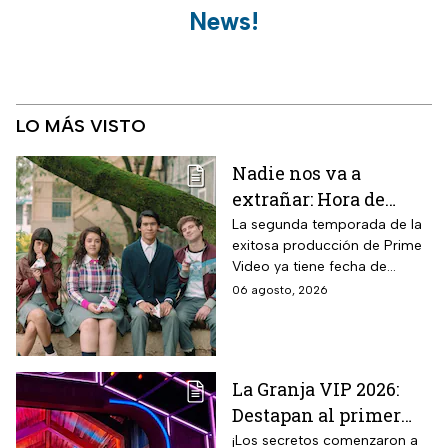
News!
LO MÁS VISTO
Nadie nos va a
extrañar: Hora de
estreno de la
La segunda temporada de la
exitosa producción de Prime
Temporada 2 y reparto
Video ya tiene fecha de
completo
estreno. Conoce el horario en
06 agosto, 2026
México, el reparto completo y
la trama tras la muerte de
Memo.
La Granja VIP 2026:
Destapan al primer
participante del
¡Los secretos comenzaron a