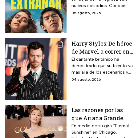
todos están hablando
nuevos episodios. Conoce
y que se ve en un fin
cuándo se estrena, qué
05 agosto, 2026
de semana
pasará tras el impactante final
de la primera temporada y
quiénes vuelven al elenco.
Harry Styles: De héroe
de Marvel a correr en
Chapultepec; las
El cantante británico ha
demostrado que su talento va
apariciones del
más allá de los escenarios y
cantante en el cine
ha llegado a la pantalla
04 agosto, 2026
grande. conoce los
personajes que ha
interpretado.
Las razones por las
que Ariana Grande
hará una pausa en su
En medio de su gira “Eternal
Sunshine” en Chicago,
carrera