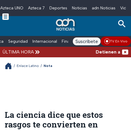
Azteca UNO
Azteca 7
Deportes
Noticias
adn Noticias
Video
Skip to main content
Suscríbete
ica
Seguridad
Internacional
Finanzas
adn Noticias Radio
Esp
TV En Vivo
ÚLTIMA HORA
Detienen al exgob
/
Enlace Latino
/
Nota
La ciencia dice que estos
rasgos te convierten en