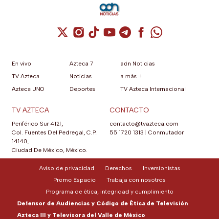
Cuenta de X / Twitter (se abre en una nuev
Cuenta de Instagram (se abre en una n
Cuenta de TikTok (se abre en una
Cuenta de YouTube (se abre 
Cuenta de Telegram (se a
Cuenta de Facebook 
Cuenta de Whats
En vivo
Azteca 7
adn Noticias
TV Azteca
Noticias
a más +
Azteca UNO
Deportes
TV Azteca Internacional
TV AZTECA
CONTACTO
Periférico Sur 4121,
contacto@tvazteca.com
Col. Fuentes Del Pedregal, C.P.
55 1720 1313
|
Conmutador
14140,
Ciudad De México, México.
Aviso de privacidad
Derechos
Inversionistas
Promo Espacio
Trabaja con nosotros
Programa de ética, integridad y cumplimiento
Defensor de Audiencias y Código de Ética de Televisión
Azteca III y Televisora del Valle de México