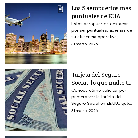
Los 5 aeropuertos más
puntuales de EUA
para viajar en Semana
Estos aeropuertos destacan
por ser puntuales, además de
Santa
su eficiencia operativa,
gestión del flujo de pasajeros
31 marzo, 2026
y capacidad para minimizar
retrasos
Tarjeta del Seguro
Social: lo que nadie te
cuenta sobre cómo
Conoce cómo solicitar por
primera vez la tarjeta del
obtenerla o
Seguro Social en EE.UU., qué
reemplazarla
hacer para reemplazarla y
31 marzo, 2026
cómo actualizar tu
información correctamente