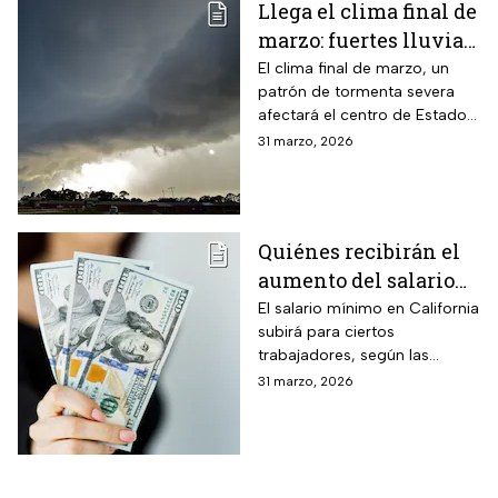
Llega el clima final de
marzo: fuertes lluvias
y riesgo de
El clima final de marzo, un
patrón de tormenta severa
inundaciones en EUA
afectará el centro de Estados
Unidos esta semana, dejará
31 marzo, 2026
con lluvias intensas, granizo y
posibles tornados
Quiénes recibirán el
aumento del salario
mínimo en California
El salario mínimo en California
subirá para ciertos
trabajadores, según las
autoridades locales. Conoce
31 marzo, 2026
quiénes se benefician y cómo
impacta el ajuste salarial