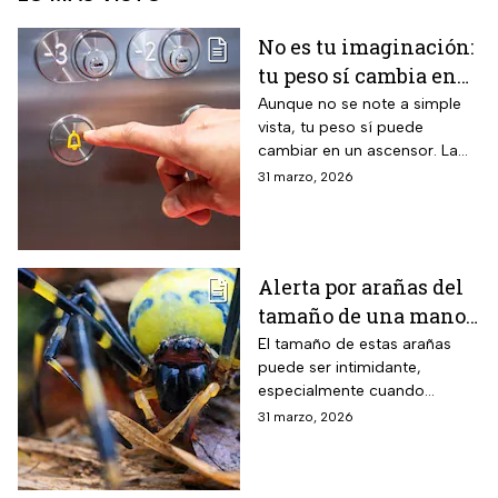
No es tu imaginación:
tu peso sí cambia en
un ascensor y la
Aunque no se note a simple
vista, tu peso sí puede
ciencia lo explica
cambiar en un ascensor. La
ciencia explica por qué ocurre
31 marzo, 2026
este fenómeno y qué lo
provoca en el cuerpo humano
Alerta por arañas del
tamaño de una mano
que invaden EUA
El tamaño de estas arañas
puede ser intimidante,
especialmente cuando
aparecen cerca de viviendas,
31 marzo, 2026
jardines o techos en
vecindarios de Estados
Unidos