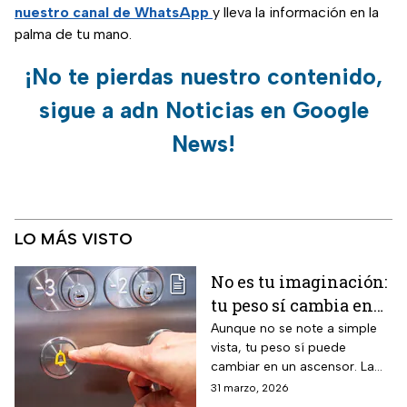
nuestro canal de WhatsApp
y lleva la información en la
palma de tu mano.
¡No te pierdas nuestro contenido,
sigue a adn Noticias en Google
News!
LO MÁS VISTO
No es tu imaginación:
tu peso sí cambia en
un ascensor y la
Aunque no se note a simple
vista, tu peso sí puede
ciencia lo explica
cambiar en un ascensor. La
ciencia explica por qué ocurre
31 marzo, 2026
este fenómeno y qué lo