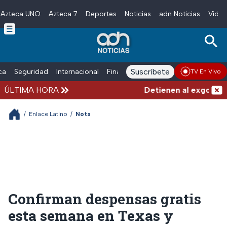
Azteca UNO
Azteca 7
Deportes
Noticias
adn Noticias
Video
Skip to main content
Suscríbete
ica
Seguridad
Internacional
Finanzas
adn Noticias Radio
Esp
TV En Vivo
ÚLTIMA HORA
Detienen al exgobernado
/
Enlace Latino
/
Nota
Confirman despensas gratis
esta semana en Texas y