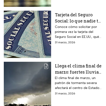
retrasos
Tarjeta del Seguro
Social: lo que nadie te
cuenta sobre cómo
Conoce cómo solicitar por
primera vez la tarjeta del
obtenerla o
Seguro Social en EE.UU., qué
reemplazarla
hacer para reemplazarla y
31 marzo, 2026
cómo actualizar tu
información correctamente
Llega el clima final de
marzo: fuertes lluvias
y riesgo de
El clima final de marzo, un
patrón de tormenta severa
inundaciones en EUA
afectará el centro de Estados
Unidos esta semana, dejará
31 marzo, 2026
con lluvias intensas, granizo y
posibles tornados