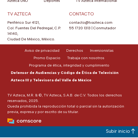
Azteca UNO
Deportes
TV Azteca Internacional
TV AZTECA
CONTACTO
Periférico Sur 4121,
contacto@tvazteca.com
Col. Fuentes Del Pedregal, C.P.
55 1720 1313
|
Conmutador
14140,
Ciudad De México, México.
Aviso de privacidad
Derechos
Inversionistas
Promo Espacio
Trabaja con nosotros
Programa de ética, integridad y cumplimiento
Defensor de Audiencias y Código de Ética de Televisión
Azteca III y Televisora del Valle de México
TV Azteca, M.R. & ©, TV Azteca, S.A.B. de C.V. Todos los derechos
reservados, 2025.
Queda prohibida la reproducción total o parcial sin la autorización
previa, expresa y por escrito de su titular.
Subir inicio