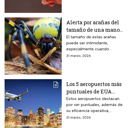
provoca en el cuerpo humano
Alerta por arañas del
tamaño de una mano
que invaden EUA
El tamaño de estas arañas
puede ser intimidante,
especialmente cuando
aparecen cerca de viviendas,
31 marzo, 2026
jardines o techos en
vecindarios de Estados
Unidos
Los 5 aeropuertos más
puntuales de EUA
para viajar en Semana
Estos aeropuertos destacan
por ser puntuales, además de
Santa
su eficiencia operativa,
gestión del flujo de pasajeros
31 marzo, 2026
y capacidad para minimizar