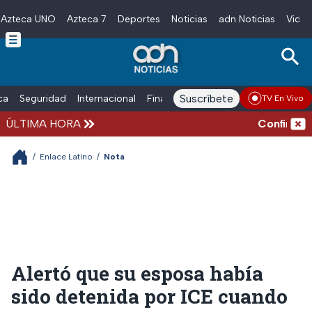
Azteca UNO
Azteca 7
Deportes
Noticias
adn Noticias
Video
Skip to main content
Suscríbete
ica
Seguridad
Internacional
Finanzas
adn Noticias Radio
Esp
TV En Vivo
ÚLTIMA HORA
Confirman má
/
Enlace Latino
/
Nota
Alertó que su esposa había
sido detenida por ICE cuando