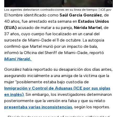
Los agentes detectaron contradicciones en su línea de tiempo:
|
ICE.gov
El hombre identificado como
Saúl García González
, de
40 años, fue arrestado esta semana en
Estados Unidos
(EUA)
acusado de matar a su pareja,
Nérida Martel
, de
37 años, cuyo cuerpo fue localizado en un canal del
suroeste de Miami-Dade el 11 de octubre. La autopsia
confirmó que Martel murió por un impacto de bala,
informó la Oficina del Sheriff de Miami-Dade, reportó
Miami Herald.
González había reportado su desaparición dos días antes,
asegurando inicialmente a una amiga de la víctima que la
mujer “posiblemente estaba bajo custodia de
Inmigración y Control de Aduanas (ICE por sus siglas
en inglés)
. Sin embargo, los investigadores determinaron
posteriormente que la versión era falsa y que su relato
presentaba varias inconsistencias
, según los reportes.