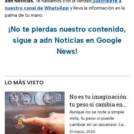
adn Noticias.
Te hablamos con la verdad.
Suscríbete a
nuestro canal de WhatsApp
y lleva la información en la
palma de tu mano.
¡No te pierdas nuestro contenido,
sigue a adn Noticias en Google
News!
LO MÁS VISTO
No es tu imaginación:
tu peso sí cambia en
un ascensor y la
Aunque no se note a simple
vista, tu peso sí puede
ciencia lo explica
cambiar en un ascensor. La
ciencia explica por qué ocurre
31 marzo, 2026