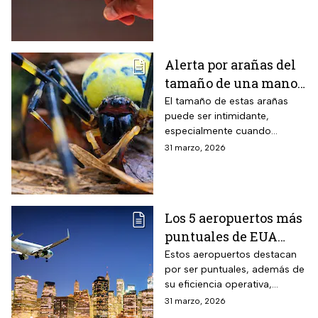
este fenómeno y qué lo
provoca en el cuerpo humano
Alerta por arañas del
tamaño de una mano
que invaden EUA
El tamaño de estas arañas
puede ser intimidante,
especialmente cuando
aparecen cerca de viviendas,
31 marzo, 2026
jardines o techos en
vecindarios de Estados
Unidos
Los 5 aeropuertos más
puntuales de EUA
para viajar en Semana
Estos aeropuertos destacan
por ser puntuales, además de
Santa
su eficiencia operativa,
gestión del flujo de pasajeros
31 marzo, 2026
y capacidad para minimizar