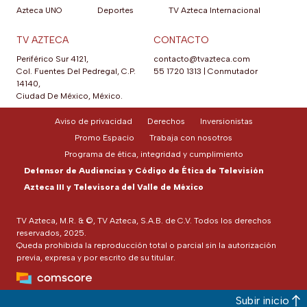
Azteca UNO
Deportes
TV Azteca Internacional
TV AZTECA
CONTACTO
Periférico Sur 4121,
contacto@tvazteca.com
Col. Fuentes Del Pedregal, C.P.
55 1720 1313
|
Conmutador
14140,
Ciudad De México, México.
Aviso de privacidad
Derechos
Inversionistas
Promo Espacio
Trabaja con nosotros
Programa de ética, integridad y cumplimiento
Defensor de Audiencias y Código de Ética de Televisión
Azteca III y Televisora del Valle de México
TV Azteca, M.R. & ©, TV Azteca, S.A.B. de C.V. Todos los derechos
reservados, 2025.
Queda prohibida la reproducción total o parcial sin la autorización
previa, expresa y por escrito de su titular.
Subir inicio