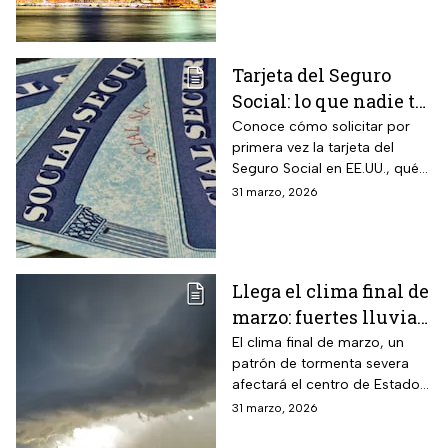
retrasos
Tarjeta del Seguro
Social: lo que nadie te
cuenta sobre cómo
Conoce cómo solicitar por
primera vez la tarjeta del
obtenerla o
Seguro Social en EE.UU., qué
reemplazarla
hacer para reemplazarla y
31 marzo, 2026
cómo actualizar tu
información correctamente
Llega el clima final de
marzo: fuertes lluvias
y riesgo de
El clima final de marzo, un
patrón de tormenta severa
inundaciones en EUA
afectará el centro de Estados
Unidos esta semana, dejará
31 marzo, 2026
con lluvias intensas, granizo y
posibles tornados