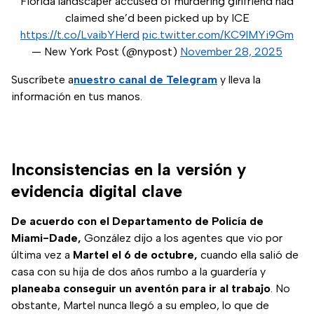
Florida landscaper accused of murdering girlfriend had
claimed she’d been picked up by ICE
https://t.co/LvaibYHerd
pic.twitter.com/KC9lMYi9Gm
— New York Post (@nypost)
November 28, 2025
Suscríbete a
nuestro canal de Telegram
y lleva la
información en tus manos.
Inconsistencias en la versión y
evidencia digital clave
De acuerdo con el Departamento de Policía de
Miami-Dade,
González dijo a los agentes que vio por
última vez a
Martel el 6 de octubre,
cuando ella salió de
casa con su hija de dos años rumbo a la guardería y
planeaba conseguir un aventón para ir al trabajo
. No
obstante, Martel nunca llegó a su empleo, lo que de