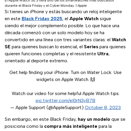
El Apple Watch SE 3 será uno de los smartwatches más buscados
durante el Black Friday y el Cyber Monday.
|
Apple
Si tienes un iPhone y estás buscando un reloj inteligente
en este
Black Friday 2025
, el
Apple Watch
sigue
siendo el mejor complemento posible. Lo que hace una
década comenzó con un solo modelo hoy se ha
convertido en una línea con tres variantes claras: el
Watch
SE
para quienes buscan lo esencial, el
Series
para quienes
quieren funciones completas y el resistente
Ultra
,
orientado al deporte extremo.
Get help finding your iPhone. Turn on Water Lock. Use
widgets on Apple Watch. 🙌
Watch our video for some helpful Apple Watch tips.
pic.twitter.com/eI0rN3yB7B
— Apple Support (@AppleSupport)
October 8, 2023
Sin embargo, en este Black Friday,
hay un modelo
que se
posiciona como la
compra más inteligente
para la