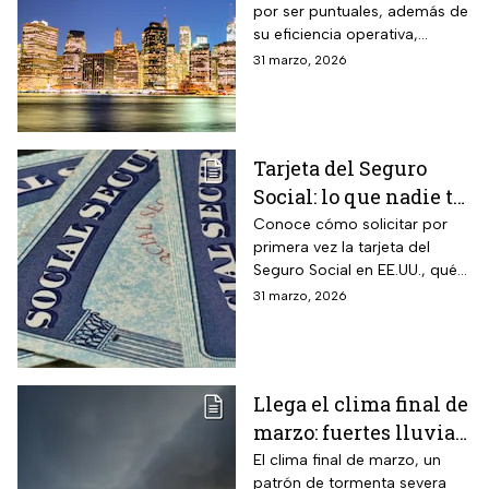
por ser puntuales, además de
Santa
su eficiencia operativa,
gestión del flujo de pasajeros
31 marzo, 2026
y capacidad para minimizar
retrasos
Tarjeta del Seguro
Social: lo que nadie te
cuenta sobre cómo
Conoce cómo solicitar por
primera vez la tarjeta del
obtenerla o
Seguro Social en EE.UU., qué
reemplazarla
hacer para reemplazarla y
31 marzo, 2026
cómo actualizar tu
información correctamente
Llega el clima final de
marzo: fuertes lluvias
y riesgo de
El clima final de marzo, un
patrón de tormenta severa