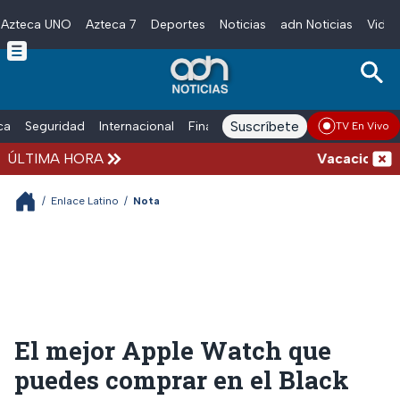
Azteca UNO
Azteca 7
Deportes
Noticias
adn Noticias
Video
Skip to main content
Suscríbete
ica
Seguridad
Internacional
Finanzas
adn Noticias Radio
Esp
TV En Vivo
ÚLTIMA HORA
Vacaciones de 
/
Enlace Latino
/
Nota
El mejor Apple Watch que
puedes comprar en el Black