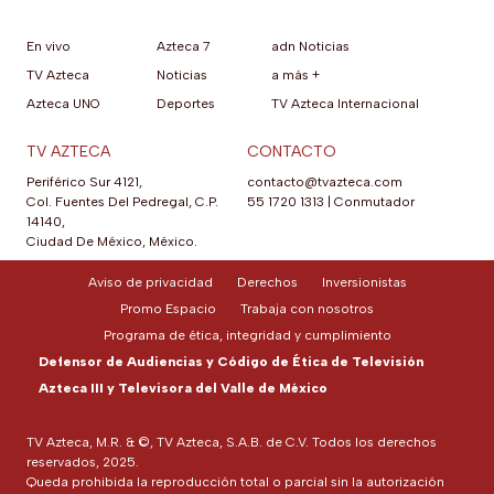
En vivo
Azteca 7
adn Noticias
TV Azteca
Noticias
a más +
Azteca UNO
Deportes
TV Azteca Internacional
TV AZTECA
CONTACTO
Periférico Sur 4121,
contacto@tvazteca.com
Col. Fuentes Del Pedregal, C.P.
55 1720 1313
|
Conmutador
14140,
Ciudad De México, México.
Aviso de privacidad
Derechos
Inversionistas
Promo Espacio
Trabaja con nosotros
Programa de ética, integridad y cumplimiento
Defensor de Audiencias y Código de Ética de Televisión
Azteca III y Televisora del Valle de México
TV Azteca, M.R. & ©, TV Azteca, S.A.B. de C.V. Todos los derechos
reservados, 2025.
Queda prohibida la reproducción total o parcial sin la autorización