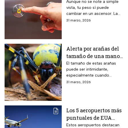
un ascensor y la
Aunque no se note a simple
vista, tu peso sí puede
ciencia lo explica
cambiar en un ascensor. La
ciencia explica por qué ocurre
31 marzo, 2026
este fenómeno y qué lo
provoca en el cuerpo humano
Alerta por arañas del
tamaño de una mano
que invaden EUA
El tamaño de estas arañas
puede ser intimidante,
especialmente cuando
aparecen cerca de viviendas,
31 marzo, 2026
jardines o techos en
vecindarios de Estados
Unidos
Los 5 aeropuertos más
puntuales de EUA
para viajar en Semana
Estos aeropuertos destacan