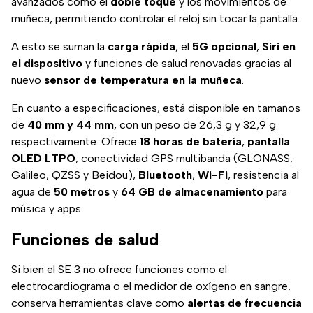
avanzados como el
doble toque
y los movimientos de
muñeca, permitiendo controlar el reloj sin tocar la pantalla.
A esto se suman la
carga rápida
, el
5G opcional
,
Siri en
el dispositivo
y funciones de salud renovadas gracias al
nuevo
sensor de temperatura en la muñeca
.
En cuanto a especificaciones, está disponible en tamaños
de
40 mm y 44 mm
, con un peso de 26,3 g y 32,9 g
respectivamente. Ofrece
18 horas de batería
,
pantalla
OLED LTPO
, conectividad GPS multibanda (GLONASS,
Galileo, QZSS y Beidou),
Bluetooth
,
Wi-Fi
, resistencia al
agua de
50 metros
y
64 GB de almacenamiento
para
música y apps.
Funciones de salud
Si bien el SE 3 no ofrece funciones como el
electrocardiograma o el medidor de oxígeno en sangre,
conserva herramientas clave como
alertas de frecuencia