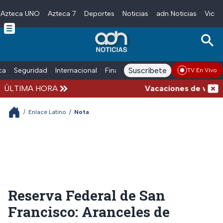
Azteca UNO
Azteca 7
Deportes
Noticias
adn Noticias
Video
Skip to main content
Suscríbete
ica
Seguridad
Internacional
Finanzas
adn Noticias Radio
Esp
TV En Vivo
ÚLTIMA HORA
Vacaciones de verano c
/
Enlace Latino
/
Nota
Reserva Federal de San
Francisco: Aranceles de