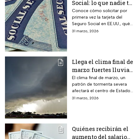
Social: lo que nadie te
cuenta sobre cómo
Conoce cómo solicitar por
primera vez la tarjeta del
obtenerla o
Seguro Social en EE.UU., qué
reemplazarla
hacer para reemplazarla y
31 marzo, 2026
cómo actualizar tu
información correctamente
Llega el clima final de
marzo: fuertes lluvias
y riesgo de
El clima final de marzo, un
patrón de tormenta severa
inundaciones en EUA
afectará el centro de Estados
Unidos esta semana, dejará
31 marzo, 2026
con lluvias intensas, granizo y
posibles tornados
Quiénes recibirán el
aumento del salario