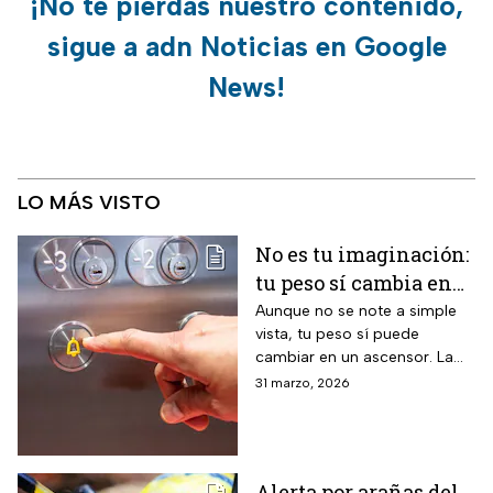
¡No te pierdas nuestro contenido,
sigue a adn Noticias en Google
News!
LO MÁS VISTO
No es tu imaginación:
tu peso sí cambia en
un ascensor y la
Aunque no se note a simple
vista, tu peso sí puede
ciencia lo explica
cambiar en un ascensor. La
ciencia explica por qué ocurre
31 marzo, 2026
este fenómeno y qué lo
provoca en el cuerpo humano
Alerta por arañas del