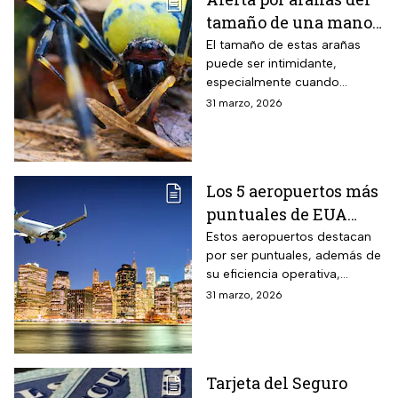
tamaño de una mano
que invaden EUA
El tamaño de estas arañas
puede ser intimidante,
especialmente cuando
aparecen cerca de viviendas,
31 marzo, 2026
jardines o techos en
vecindarios de Estados
Unidos
Los 5 aeropuertos más
puntuales de EUA
para viajar en Semana
Estos aeropuertos destacan
por ser puntuales, además de
Santa
su eficiencia operativa,
gestión del flujo de pasajeros
31 marzo, 2026
y capacidad para minimizar
retrasos
Tarjeta del Seguro