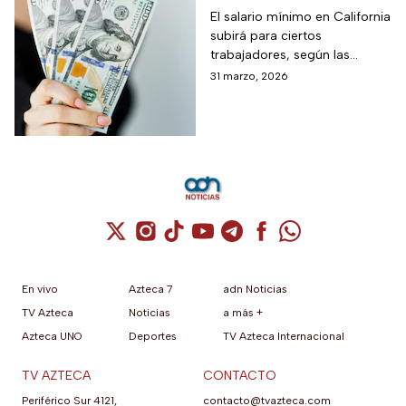
mínimo en California
El salario mínimo en California
subirá para ciertos
trabajadores, según las
autoridades locales. Conoce
31 marzo, 2026
quiénes se benefician y cómo
impacta el ajuste salarial
Cuenta de X / Twitter (se abre en una nuev
Cuenta de Instagram (se abre en una n
Cuenta de TikTok (se abre en una
Cuenta de YouTube (se abre 
Cuenta de Telegram (se a
Cuenta de Facebook 
Cuenta de Whats
En vivo
Azteca 7
adn Noticias
TV Azteca
Noticias
a más +
Azteca UNO
Deportes
TV Azteca Internacional
TV AZTECA
CONTACTO
Periférico Sur 4121,
contacto@tvazteca.com