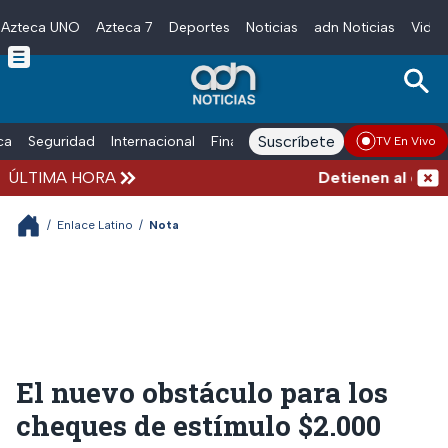
Azteca UNO
Azteca 7
Deportes
Noticias
adn Noticias
Video
Skip to main content
Suscríbete
ica
Seguridad
Internacional
Finanzas
adn Noticias Radio
Esp
TV En Vivo
ÚLTIMA HORA
Detienen al exgobe
/
Enlace Latino
/
Nota
El nuevo obstáculo para los
cheques de estímulo $2.000