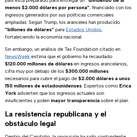
país está preparado para entregar un
“dividendo de al
menos $2.000 dólares por persona”
, financiado con los
ingresos generados por sus políticas comerciales
ampliadas. Según Trump, los aranceles han producido
“billones de dólares”
para
Estados Unidos
,
fortaleciendo la economía nacional.
Sin embargo, un análisis de Tax Foundation citado en
NewsWeek
estima que el gobierno ha recaudado
$120.000 millones de dólares
en ingresos arancelarios,
cifra muy por debajo de los
$300.000 millones
necesarios para cubrir el pago de
$2.000 dólares a unos
150 millones de estadounidenses
. Expertos como
Erica
York
advierten que los ingresos actuales son
insuficientes y piden
mayor transparencia
sobre el plan.
La resistencia republicana y el
obstáculo legal
Dentro del Capitolio, la oposición ha sido contundente.