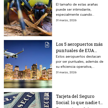
que invaden EUA
El tamaño de estas arañas
puede ser intimidante,
especialmente cuando
aparecen cerca de viviendas,
31 marzo, 2026
jardines o techos en
vecindarios de Estados
Unidos
Los 5 aeropuertos más
puntuales de EUA
para viajar en Semana
Estos aeropuertos destacan
por ser puntuales, además de
Santa
su eficiencia operativa,
gestión del flujo de pasajeros
31 marzo, 2026
y capacidad para minimizar
retrasos
Tarjeta del Seguro
Social: lo que nadie te