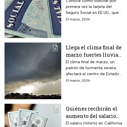
cuenta sobre cómo
Conoce cómo solicitar por
primera vez la tarjeta del
obtenerla o
Seguro Social en EE.UU., qué
reemplazarla
hacer para reemplazarla y
31 marzo, 2026
cómo actualizar tu
información correctamente
Llega el clima final de
marzo: fuertes lluvias
y riesgo de
El clima final de marzo, un
patrón de tormenta severa
inundaciones en EUA
afectará el centro de Estados
Unidos esta semana, dejará
31 marzo, 2026
con lluvias intensas, granizo y
posibles tornados
Quiénes recibirán el
aumento del salario
mínimo en California
El salario mínimo en California