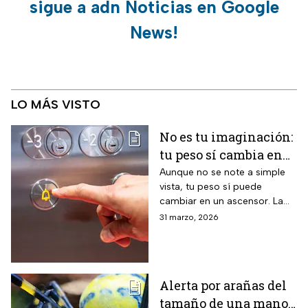
sigue a adn Noticias en Google
News!
LO MÁS VISTO
No es tu imaginación:
tu peso sí cambia en
un ascensor y la
Aunque no se note a simple
vista, tu peso sí puede
ciencia lo explica
cambiar en un ascensor. La
ciencia explica por qué ocurre
31 marzo, 2026
este fenómeno y qué lo
provoca en el cuerpo humano
Alerta por arañas del
tamaño de una mano