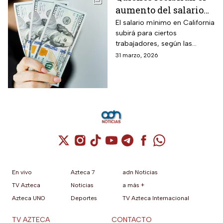
aumento del salario
mínimo en California
El salario mínimo en California
subirá para ciertos
trabajadores, según las
autoridades locales. Conoce
31 marzo, 2026
quiénes se benefician y cómo
impacta el ajuste salarial
Cuenta de X / Twitter (se abre en una nuev
Cuenta de Instagram (se abre en una n
Cuenta de TikTok (se abre en una
Cuenta de YouTube (se abre 
Cuenta de Telegram (se a
Cuenta de Facebook 
Cuenta de Whats
En vivo
Azteca 7
adn Noticias
TV Azteca
Noticias
a más +
Azteca UNO
Deportes
TV Azteca Internacional
TV AZTECA
CONTACTO