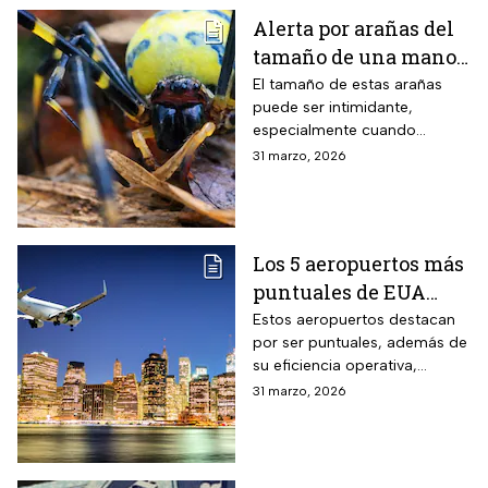
Alerta por arañas del
tamaño de una mano
que invaden EUA
El tamaño de estas arañas
puede ser intimidante,
especialmente cuando
aparecen cerca de viviendas,
31 marzo, 2026
jardines o techos en
vecindarios de Estados
Unidos
Los 5 aeropuertos más
puntuales de EUA
para viajar en Semana
Estos aeropuertos destacan
por ser puntuales, además de
Santa
su eficiencia operativa,
gestión del flujo de pasajeros
31 marzo, 2026
y capacidad para minimizar
retrasos