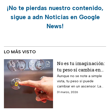
¡No te pierdas nuestro contenido,
sigue a adn Noticias en Google
News!
LO MÁS VISTO
No es tu imaginación:
tu peso sí cambia en
un ascensor y la
Aunque no se note a simple
vista, tu peso sí puede
ciencia lo explica
cambiar en un ascensor. La
ciencia explica por qué ocurre
31 marzo, 2026
este fenómeno y qué lo
provoca en el cuerpo humano