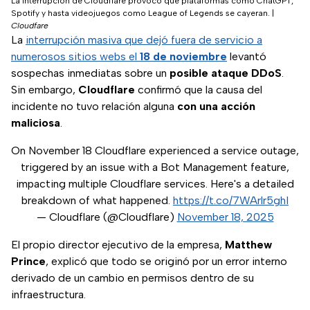
La interrupción de Cloudflare provocó que plataformas como ChatGPT,
Spotify y hasta videojuegos como League of Legends se cayeran.
|
Cloudfare
La
interrupción masiva que dejó fuera de servicio a
numerosos sitios webs el
18 de noviembre
levantó
sospechas inmediatas sobre un
posible ataque DDoS
.
Sin embargo,
Cloudflare
confirmó que la causa del
incidente no tuvo relación alguna
con una acción
maliciosa
.
On November 18 Cloudflare experienced a service outage,
triggered by an issue with a Bot Management feature,
impacting multiple Cloudflare services. Here's a detailed
breakdown of what happened.
https://t.co/7WArlr5ghI
— Cloudflare (@Cloudflare)
November 18, 2025
El propio director ejecutivo de la empresa,
Matthew
Prince
, explicó que todo se originó por un error interno
derivado de un cambio en permisos dentro de su
infraestructura.