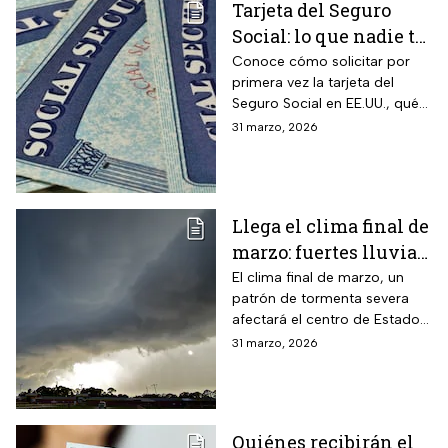
Tarjeta del Seguro
Social: lo que nadie te
cuenta sobre cómo
Conoce cómo solicitar por
primera vez la tarjeta del
obtenerla o
Seguro Social en EE.UU., qué
reemplazarla
hacer para reemplazarla y
31 marzo, 2026
cómo actualizar tu
información correctamente
Llega el clima final de
marzo: fuertes lluvias
y riesgo de
El clima final de marzo, un
patrón de tormenta severa
inundaciones en EUA
afectará el centro de Estados
Unidos esta semana, dejará
31 marzo, 2026
con lluvias intensas, granizo y
posibles tornados
Quiénes recibirán el