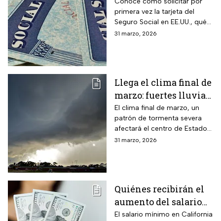
cuenta sobre cómo
Conoce cómo solicitar por
primera vez la tarjeta del
obtenerla o
Seguro Social en EE.UU., qué
reemplazarla
hacer para reemplazarla y
31 marzo, 2026
cómo actualizar tu
información correctamente
Llega el clima final de
marzo: fuertes lluvias
y riesgo de
El clima final de marzo, un
patrón de tormenta severa
inundaciones en EUA
afectará el centro de Estados
Unidos esta semana, dejará
31 marzo, 2026
con lluvias intensas, granizo y
posibles tornados
Quiénes recibirán el
aumento del salario
mínimo en California
El salario mínimo en California