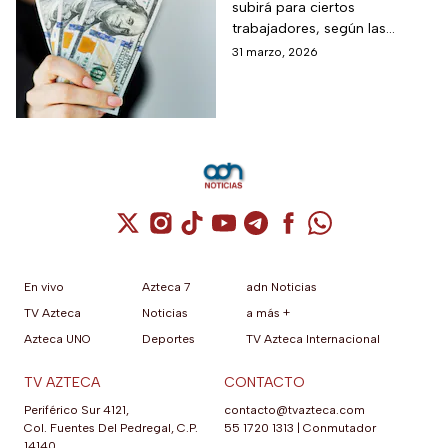
subirá para ciertos
trabajadores, según las
autoridades locales. Conoce
31 marzo, 2026
quiénes se benefician y cómo
impacta el ajuste salarial
Cuenta de X / Twitter (se abre en una nuev
Cuenta de Instagram (se abre en una n
Cuenta de TikTok (se abre en una
Cuenta de YouTube (se abre 
Cuenta de Telegram (se a
Cuenta de Facebook 
Cuenta de Whats
En vivo
Azteca 7
adn Noticias
TV Azteca
Noticias
a más +
Azteca UNO
Deportes
TV Azteca Internacional
TV AZTECA
CONTACTO
Periférico Sur 4121,
contacto@tvazteca.com
Col. Fuentes Del Pedregal, C.P.
55 1720 1313
|
Conmutador
14140,