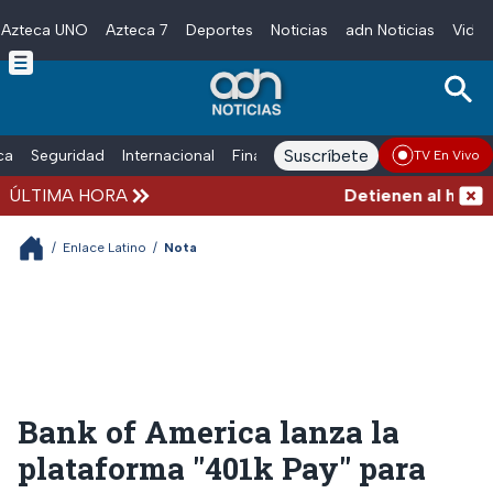
Azteca UNO
Azteca 7
Deportes
Noticias
adn Noticias
Video
Skip to main content
Suscríbete
ica
Seguridad
Internacional
Finanzas
adn Noticias Radio
Esp
TV En Vivo
ÚLTIMA HORA
Detienen al hombre 
/
Enlace Latino
/
Nota
Bank of America lanza la
plataforma "401k Pay" para