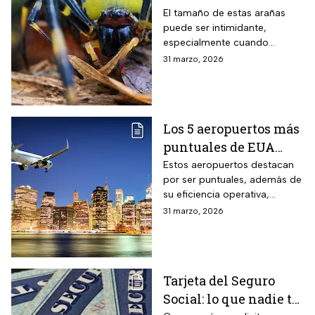
que invaden EUA
El tamaño de estas arañas
puede ser intimidante,
especialmente cuando
aparecen cerca de viviendas,
31 marzo, 2026
jardines o techos en
vecindarios de Estados
Unidos
Los 5 aeropuertos más
puntuales de EUA
para viajar en Semana
Estos aeropuertos destacan
por ser puntuales, además de
Santa
su eficiencia operativa,
gestión del flujo de pasajeros
31 marzo, 2026
y capacidad para minimizar
retrasos
Tarjeta del Seguro
Social: lo que nadie te