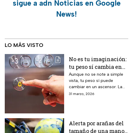
sigue a adn Noticias en Google
News!
LO MÁS VISTO
No es tu imaginación:
tu peso sí cambia en
un ascensor y la
Aunque no se note a simple
vista, tu peso sí puede
ciencia lo explica
cambiar en un ascensor. La
ciencia explica por qué ocurre
31 marzo, 2026
este fenómeno y qué lo
provoca en el cuerpo humano
Alerta por arañas del
tamaño de una mano