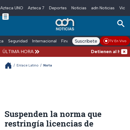
Azteca UNO
Azteca 7
Deportes
Noticias
adn Noticias
Video
Skip to main content
Suscríbete
ica
Seguridad
Internacional
Finanzas
adn Noticias Radio
Esp
TV En Vivo
ÚLTIMA HORA
Detienen al hombre 
/
Enlace Latino
/
Nota
Suspenden la norma que
restringía licencias de