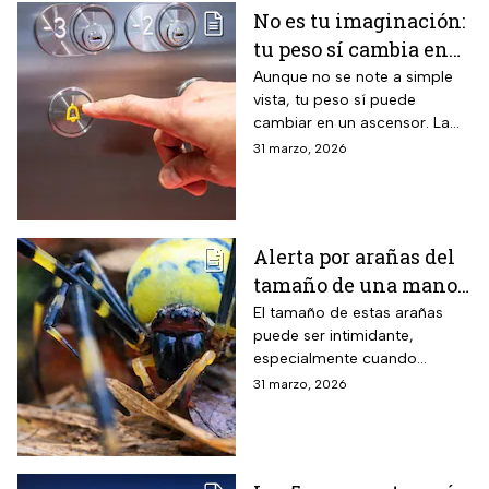
No es tu imaginación:
tu peso sí cambia en
un ascensor y la
Aunque no se note a simple
vista, tu peso sí puede
ciencia lo explica
cambiar en un ascensor. La
ciencia explica por qué ocurre
31 marzo, 2026
este fenómeno y qué lo
provoca en el cuerpo humano
Alerta por arañas del
tamaño de una mano
que invaden EUA
El tamaño de estas arañas
puede ser intimidante,
especialmente cuando
aparecen cerca de viviendas,
31 marzo, 2026
jardines o techos en
vecindarios de Estados
Unidos