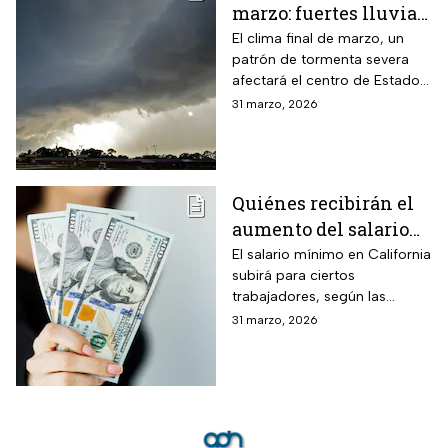
marzo: fuertes lluvias
y riesgo de
El clima final de marzo, un
patrón de tormenta severa
inundaciones en EUA
afectará el centro de Estados
Unidos esta semana, dejará
31 marzo, 2026
con lluvias intensas, granizo y
posibles tornados
Quiénes recibirán el
aumento del salario
mínimo en California
El salario mínimo en California
subirá para ciertos
trabajadores, según las
autoridades locales. Conoce
31 marzo, 2026
quiénes se benefician y cómo
impacta el ajuste salarial