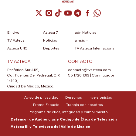
Cuenta de X / Twitter (se abre en una nuev
Cuenta de Instagram (se abre en una n
Cuenta de TikTok (se abre en una
Cuenta de YouTube (se abre 
Cuenta de Telegram (se a
Cuenta de Facebook 
Cuenta de Whats
En vivo
Azteca 7
adn Noticias
TV Azteca
Noticias
a más +
Azteca UNO
Deportes
TV Azteca Internacional
TV AZTECA
CONTACTO
Periférico Sur 4121,
contacto@tvazteca.com
Col. Fuentes Del Pedregal, C.P.
55 1720 1313
|
Conmutador
14140,
Ciudad De México, México.
Aviso de privacidad
Derechos
Inversionistas
Promo Espacio
Trabaja con nosotros
Programa de ética, integridad y cumplimiento
Defensor de Audiencias y Código de Ética de Televisión
Azteca III y Televisora del Valle de México