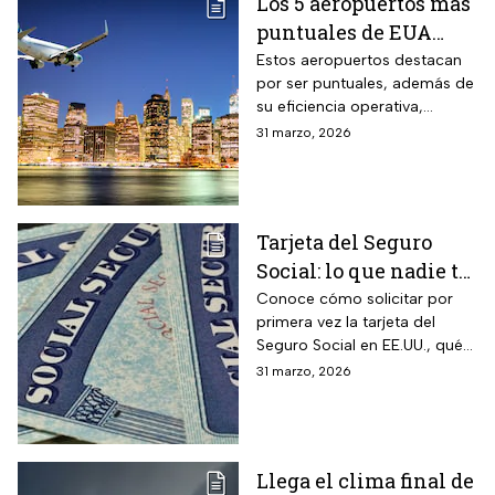
Los 5 aeropuertos más
puntuales de EUA
para viajar en Semana
Estos aeropuertos destacan
por ser puntuales, además de
Santa
su eficiencia operativa,
gestión del flujo de pasajeros
31 marzo, 2026
y capacidad para minimizar
retrasos
Tarjeta del Seguro
Social: lo que nadie te
cuenta sobre cómo
Conoce cómo solicitar por
primera vez la tarjeta del
obtenerla o
Seguro Social en EE.UU., qué
reemplazarla
hacer para reemplazarla y
31 marzo, 2026
cómo actualizar tu
información correctamente
Llega el clima final de