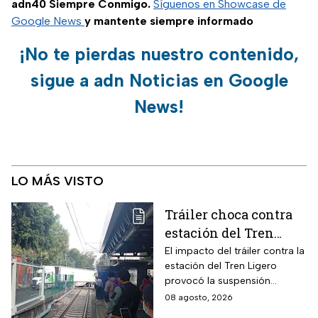
adn40 Siempre Conmigo.
Síguenos en Showcase de
Google News
y mantente siempre informado
¡No te pierdas nuestro contenido,
sigue a adn Noticias en Google
News!
LO MÁS VISTO
Tráiler choca contra
estación del Tren
Ligero en CDMX
El impacto del tráiler contra la
estación del Tren Ligero
provocó la suspensión
momentánea del servicio
08 agosto, 2026