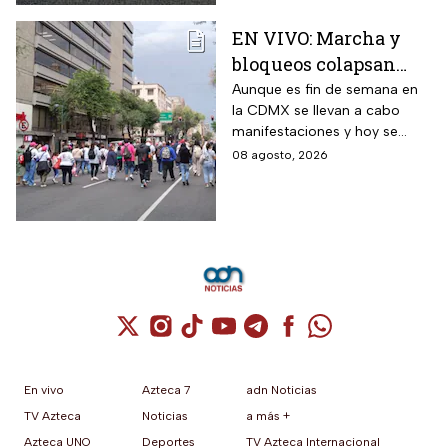
EN VIVO: Marcha y
bloqueos colapsan
calles de CDMX hoy
Aunque es fin de semana en
la CDMX se llevan a cabo
sábado
manifestaciones y hoy se
tienen previstos bloqueos en
08 agosto, 2026
algunas alcaldías de la capital.
Cuenta de X / Twitter (se abre en una nuev
Cuenta de Instagram (se abre en una n
Cuenta de TikTok (se abre en una
Cuenta de YouTube (se abre 
Cuenta de Telegram (se a
Cuenta de Facebook 
Cuenta de Whats
En vivo
Azteca 7
adn Noticias
TV Azteca
Noticias
a más +
Azteca UNO
Deportes
TV Azteca Internacional