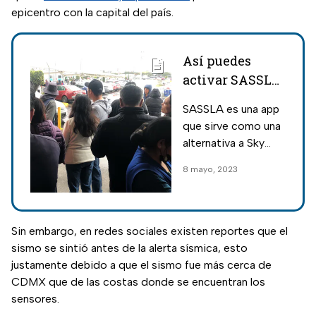
epicentro con la capital del país.
Así puedes
activar SASSLA
la app
SASSLA es una app
mexicana que
que sirve como una
funciona como
alternativa a Sky
Alerta Sísmica
Alert para que tu
8 mayo, 2023
celular funcione
como una Alerta
Sísmica y fue
creada por un
Sin embargo, en redes sociales existen reportes que el
ingenioso
sismo se sintió antes de la alerta sísmica, esto
mexicano.
justamente debido a que el sismo fue más cerca de
CDMX que de las costas donde se encuentran los
sensores.