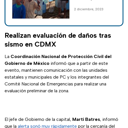
metros (VIDEO)
municipio de Tonalá,
2 diciembre, 2023
Chiapas, capturaron
un pez remo de
aproximadamente 4
metros de largo.
Realizan evaluación de daños tras
sismo en CDMX
La
Coordinación Nacional de Protección Civil del
Gobierno de México
informó que a partir de este
evento, mantienen comunicación con las unidades
estatales y municipales de PC y los integrantes del
Comité Nacional de Emergencias para realizar una
evaluación preliminar de la zona.
El jefe de Gobierno de la capital,
Martí Batres
, informó
que la
alerta sonó muy rápidamente
por la cercanía del