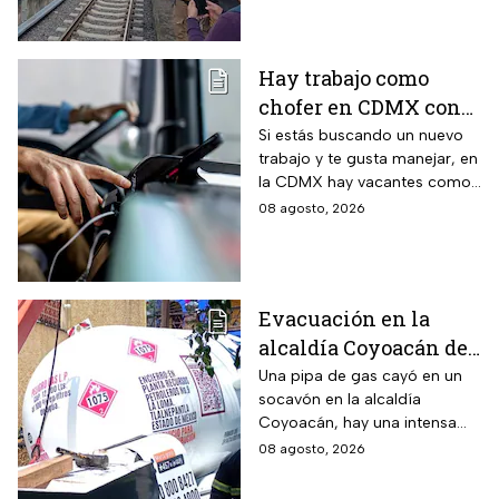
Hay trabajo como
chofer en CDMX con
sueldo de 13 mil 500
Si estás buscando un nuevo
trabajo y te gusta manejar, en
pesos; requisitos para
la CDMX hay vacantes como
aplicar
chofer y aquí te decimos
08 agosto, 2026
cuáles son los requisitos y
cómo puedes aplicar.
Evacuación en la
alcaldía Coyoacán de
CDMX tras caída de
Una pipa de gas cayó en un
socavón en la alcaldía
una pipa en un
Coyoacán, hay una intensa
socavón
movilización de servicios de
08 agosto, 2026
emergencia en al zona.