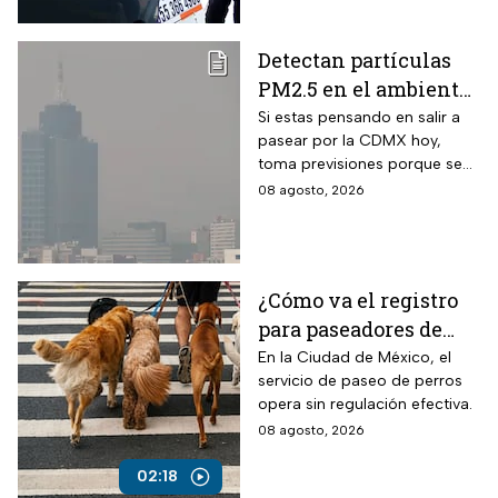
Detectan partículas
PM2.5 en el ambiente;
así esta la calidad del
Si estas pensando en salir a
pasear por la CDMX hoy,
aire hoy en la CDMX
toma previsiones porque se
detectaron partículas
08 agosto, 2026
contaminantes en el
ambiente.
¿Cómo va el registro
para paseadores de
perros?
En la Ciudad de México, el
servicio de paseo de perros
opera sin regulación efectiva.
08 agosto, 2026
02:18