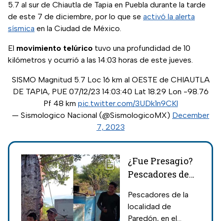
5.7 al sur de Chiautla de Tapia en Puebla durante la tarde
de este 7 de diciembre, por lo que se
activó la alerta
sísmica
en la Ciudad de México.
El
movimiento telúrico
tuvo una profundidad de 10
kilómetros y ocurrió a las 14:03 horas de este jueves.
SISMO Magnitud 5.7 Loc 16 km al OESTE de CHIAUTLA
DE TAPIA, PUE 07/12/23 14:03:40 Lat 18.29 Lon -98.76
Pf 48 km
pic.twitter.com/3UDk1n9CKl
— Sismologico Nacional (@SismologicoMX)
December
7, 2023
¿Fue Presagio?
Pescadores de
Chiapas
Pescadores de la
encuentran pez
localidad de
remo de casi 4
Paredón, en el