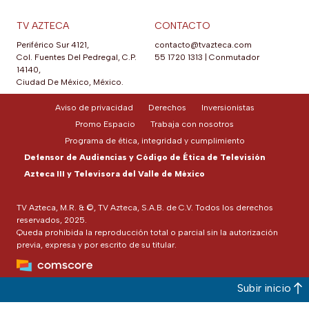
TV AZTECA
CONTACTO
Periférico Sur 4121,
contacto@tvazteca.com
Col. Fuentes Del Pedregal, C.P.
55 1720 1313
|
Conmutador
14140,
Ciudad De México, México.
Aviso de privacidad
Derechos
Inversionistas
Promo Espacio
Trabaja con nosotros
Programa de ética, integridad y cumplimiento
Defensor de Audiencias y Código de Ética de Televisión
Azteca III y Televisora del Valle de México
TV Azteca, M.R. & ©, TV Azteca, S.A.B. de C.V. Todos los derechos
reservados, 2025.
Queda prohibida la reproducción total o parcial sin la autorización
previa, expresa y por escrito de su titular.
Subir inicio