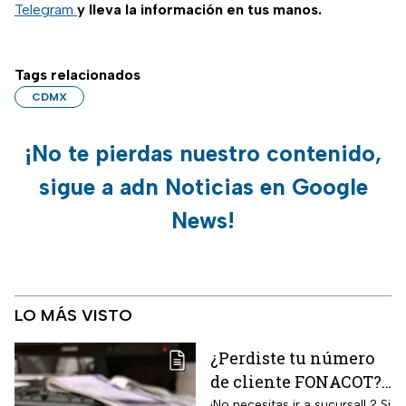
Telegram
y lleva la información en tus manos.
Tags relacionados
CDMX
¡No te pierdas nuestro contenido,
sigue a adn Noticias en Google
News!
LO MÁS VISTO
¿Perdiste tu número
de cliente FONACOT?
Así puedes
¡No necesitas ir a sucursal! ? Si