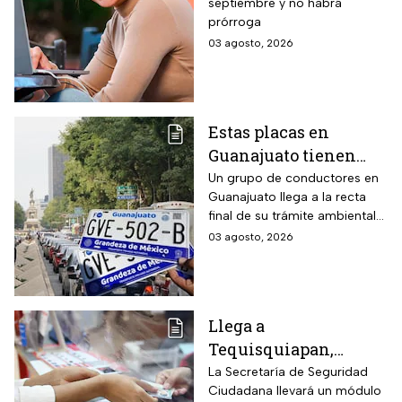
septiembre y no habrá
$3,000 pesos para
prórroga
estudiantes de todos
03 agosto, 2026
los niveles: fecha
límite y requisitos
para aplicar
Estas placas en
Guanajuato tienen
hasta el 31 de agosto
Un grupo de conductores en
Guanajuato llega a la recta
2026 para realizar la
final de su trámite ambiental
verificación
semestral. El descuido cuesta
03 agosto, 2026
vehicular o habrá
más de dos mil pesos y
multas de más de
compromete la circulación
legal del vehículo.
$2,000
Llega a
Tequisquiapan,
Querétaro, unidad
La Secretaría de Seguridad
Ciudadana llevará un módulo
móvil de licencia de