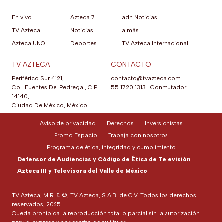
En vivo
Azteca 7
adn Noticias
TV Azteca
Noticias
a más +
Azteca UNO
Deportes
TV Azteca Internacional
TV AZTECA
CONTACTO
Periférico Sur 4121,
contacto@tvazteca.com
Col. Fuentes Del Pedregal, C.P.
55 1720 1313
|
Conmutador
14140,
Ciudad De México, México.
Aviso de privacidad
Derechos
Inversionistas
Promo Espacio
Trabaja con nosotros
Programa de ética, integridad y cumplimiento
Defensor de Audiencias y Código de Ética de Televisión
Azteca III y Televisora del Valle de México
TV Azteca, M.R. & ©, TV Azteca, S.A.B. de C.V. Todos los derechos
reservados, 2025.
Queda prohibida la reproducción total o parcial sin la autorización