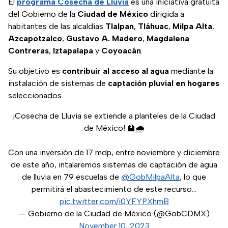
El
programa Cosecha de Lluvia
es una iniciativa gratuita
del Gobierno de la
Ciudad de México
dirigida a
habitantes de las alcaldías
Tlalpan
,
Tláhuac
,
Milpa Alta
,
Azcapotzalco
,
Gustavo A. Madero
,
Magdalena
Contreras
,
Iztapalapa
y
Coyoacán
.
Su objetivo es
contribuir al acceso al agua
mediante la
instalación de sistemas de
captación pluvial en hogares
seleccionados.
¡Cosecha de Lluvia se extiende a planteles de la Ciudad
de México! 🏫🌧️
Con una inversión de 17 mdp, entre noviembre y diciembre
de este año, intalaremos sistemas de captación de agua
de lluvia en 79 escuelas de
@GobMilpaAlta
, lo que
permitirá el abastecimiento de este recurso…
pic.twitter.com/i0YFYPXhmB
— Gobierno de la Ciudad de México (@GobCDMX)
November 10, 2023