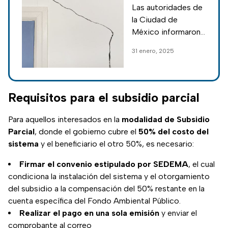
condonación
Las autoridades de
del pago de agua
la Ciudad de
y predial en
México informaron
CDMX
de un nuevo apoyo
31 enero, 2025
social para apoyar a
las familias
capitalinas; conoce
cómo acceder a él y
Requisitos para el subsidio parcial
si tu casa aplica.
Para aquellos interesados en la
modalidad de Subsidio
Parcial
, donde el gobierno cubre el
50% del costo del
sistema
y el beneficiario el otro 50%, es necesario:
Firmar el convenio estipulado por SEDEMA
, el cual
condiciona la instalación del sistema y el otorgamiento
del subsidio a la compensación del 50% restante en la
cuenta específica del Fondo Ambiental Público.
Realizar el pago en una sola emisión
y enviar el
comprobante al correo