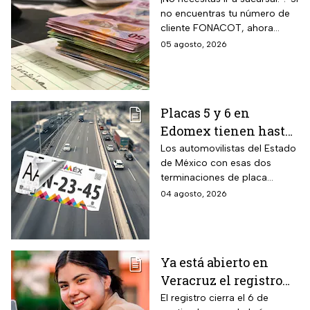
no encuentras tu número de
recuperarlo y
cliente FONACOT, ahora
consultar tu crédito
puedes recuperarlo y
05 agosto, 2026
2026
consultar tu crédito
fácilmente.
Placas 5 y 6 en
Edomex tienen hasta
el 31 de agosto 2026
Los automovilistas del Estado
de México con esas dos
para realizar la
terminaciones de placa
verificación
enfrentan el cierre de su
04 agosto, 2026
vehicular o recibirán
periodo este mes. Quien no
esta multa
cumpla con la revisión de
emisiones antes de que
acabe agosto pagará una
Ya está abierto en
sanción de miles de pesos.
Veracruz el registro
para becas de hasta
El registro cierra el 6 de