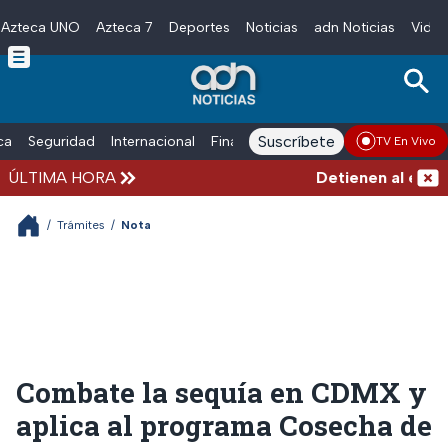
Azteca UNO
Azteca 7
Deportes
Noticias
adn Noticias
Video
Skip to main content
Suscríbete
ica
Seguridad
Internacional
Finanzas
adn Noticias Radio
Esp
TV En Vivo
ÚLTIMA HORA
Detienen al exgober
/
Trámites
/
Nota
Combate la sequía en CDMX y
aplica al programa Cosecha de