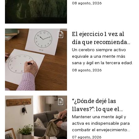
generará oscuridad diurna, un
08 agosto, 2026
fenómeno astronómico
imperdible.
El ejercicio 1 vez al
día que recomienda
INAPAM para adultos
Un cerebro siempre activo
equivale a una mente más
mayores para mejorar
sana y ágil en la tercera edad.
la percepción motora
08 agosto, 2026
y la capacidad de
espacio visual
“¿Dónde dejé las
llaves?”: lo que el
INAPAM advierte
Mantener una mente ágil y
activa es indispensable para
sobre los 3 olvidos
combatir el envejecimiento
comunes que no
natural del cerebro.
07 agosto, 2026