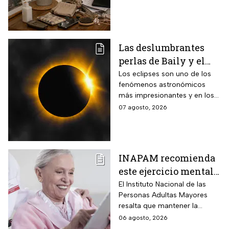
debes ignorar en la
vejez
Las deslumbrantes
perlas de Baily y el
anillo de diamantes
Los eclipses son uno de los
fenómenos astronómicos
que se verán en el
más impresionantes y en los
eclipse solar total
próximos días habrá un
07 agosto, 2026
eclipse solar y hay dos
momentos clave que no te
puedes perder.
INAPAM recomienda
este ejercicio mental
para adultos mayores
El Instituto Nacional de las
Personas Adultas Mayores
5 veces a la semana
resalta que mantener la
durante 3 meses para
disciplina es la clave para
06 agosto, 2026
mejorar la atención
alcanzar los resultados