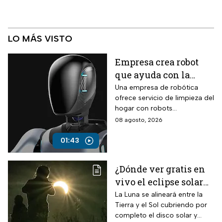
LO MÁS VISTO
Empresa crea robot
que ayuda con la
limpieza del hogar
Una empresa de robótica
ofrece servicio de limpieza del
hogar con robots
humanoides por 30 dólares la
08 agosto, 2026
hora.
01:43
¿Dónde ver gratis en
vivo el eclipse solar
en México?
La Luna se alineará entre la
Tierra y el Sol cubriendo por
completo el disco solar y