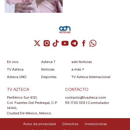
deseados.
Cuenta de X / Twitter (se abre en una nuev
Cuenta de Instagram (se abre en una n
Cuenta de TikTok (se abre en una
Cuenta de YouTube (se abre 
Cuenta de Telegram (se a
Cuenta de Facebook 
Cuenta de Whats
En vivo
Azteca 7
adn Noticias
TV Azteca
Noticias
a más +
Azteca UNO
Deportes
TV Azteca Internacional
TV AZTECA
CONTACTO
Periférico Sur 4121,
contacto@tvazteca.com
Col. Fuentes Del Pedregal, C.P.
55 1720 1313
|
Conmutador
14140,
Ciudad De México, México.
Aviso de privacidad
Derechos
Inversionistas