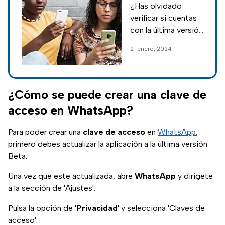
¿Has olvidado
estar
verificar si cuentas
actualizado
con la última versión
de WhatsApp? Aquí
21 enero, 2024
te mostramos un
truco para que tu
aplicación se
actualice
¿Cómo se puede crear una clave de
automáticamente
acceso en WhatsApp?
Para poder crear una
clave de acceso
en
WhatsApp
,
primero debes actualizar la aplicación a la última versión
Beta.
Una vez que este actualizada, abre
WhatsApp
y dirígete
a la sección de 'Ajustes'.
Pulsa la opción de '
Privacidad
' y selecciona 'Claves de
acceso'.