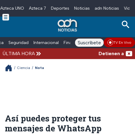
Azteca UNO
Azteca 7
Deportes
Noticias
adn Noticias
Video
Skip to main content
Suscríbete
ica
Seguridad
Internacional
Finanzas
adn Noticias Radio
Esp
TV En Vivo
ÚLTIMA HORA
Detienen al hombr
/
Ciencia
/
Nota
Así puedes proteger tus
mensajes de WhatsApp