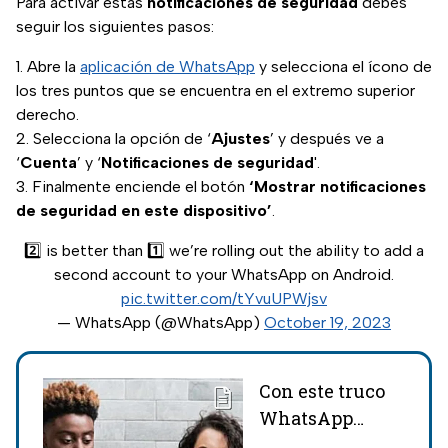
Para activar estas
notificaciones de seguridad
debes
seguir los siguientes pasos:
Abre la
aplicación de WhatsApp
y selecciona el ícono de
los tres puntos que se encuentra en el extremo superior
derecho.
Selecciona la opción de ‘
Ajustes
’ y después ve a
‘
Cuenta
’ y ‘
Notificaciones de seguridad
'.
Finalmente enciende el botón
‘Mostrar notificaciones
de seguridad en este dispositivo’
.
2️⃣ is better than 1️⃣ we’re rolling out the ability to add a
second account to your WhatsApp on Android.
pic.twitter.com/tYvuUPWjsv
— WhatsApp (@WhatsApp)
October 19, 2023
Con este truco
WhatsApp
siempre va a