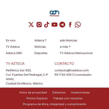
Cuenta de X / Twitter (se abre en una nuev
Cuenta de Instagram (se abre en una n
Cuenta de TikTok (se abre en una
Cuenta de YouTube (se abre 
Cuenta de Telegram (se a
Cuenta de Facebook 
Cuenta de Whats
En vivo
Azteca 7
adn Noticias
TV Azteca
Noticias
a más +
Azteca UNO
Deportes
TV Azteca Internacional
TV AZTECA
CONTACTO
Periférico Sur 4121,
contacto@tvazteca.com
Col. Fuentes Del Pedregal, C.P.
55 1720 1313
|
Conmutador
14140,
Ciudad De México, México.
Aviso de privacidad
Derechos
Inversionistas
Promo Espacio
Trabaja con nosotros
Programa de ética, integridad y cumplimiento