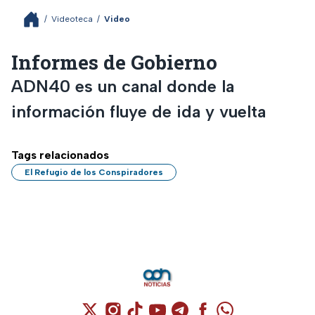
/
Videoteca
/
Video
Informes de Gobierno
ADN40 es un canal donde la
información fluye de ida y vuelta
Tags relacionados
El Refugio de los Conspiradores
Cuenta de X / Twitter (se abre en una nuev
Cuenta de Instagram (se abre en una n
Cuenta de TikTok (se abre en una
Cuenta de YouTube (se abre 
Cuenta de Telegram (se a
Cuenta de Facebook 
Cuenta de Whats