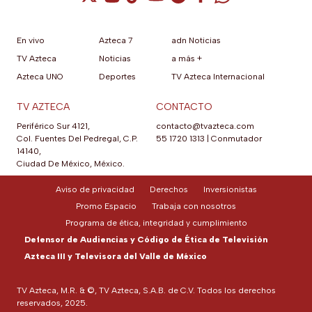
En vivo
Azteca 7
adn Noticias
TV Azteca
Noticias
a más +
Azteca UNO
Deportes
TV Azteca Internacional
TV AZTECA
CONTACTO
Periférico Sur 4121,
contacto@tvazteca.com
Col. Fuentes Del Pedregal, C.P.
55 1720 1313
|
Conmutador
14140,
Ciudad De México, México.
Aviso de privacidad
Derechos
Inversionistas
Promo Espacio
Trabaja con nosotros
Programa de ética, integridad y cumplimiento
Defensor de Audiencias y Código de Ética de Televisión
Azteca III y Televisora del Valle de México
TV Azteca, M.R. & ©, TV Azteca, S.A.B. de C.V. Todos los derechos
reservados, 2025.