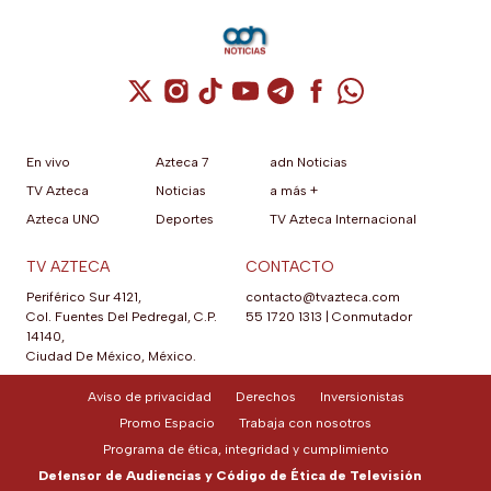
Cuenta de X / Twitter (se abre en una nuev
Cuenta de Instagram (se abre en una n
Cuenta de TikTok (se abre en una
Cuenta de YouTube (se abre 
Cuenta de Telegram (se a
Cuenta de Facebook 
Cuenta de Whats
En vivo
Azteca 7
adn Noticias
TV Azteca
Noticias
a más +
Azteca UNO
Deportes
TV Azteca Internacional
TV AZTECA
CONTACTO
Periférico Sur 4121,
contacto@tvazteca.com
Col. Fuentes Del Pedregal, C.P.
55 1720 1313
|
Conmutador
14140,
Ciudad De México, México.
Aviso de privacidad
Derechos
Inversionistas
Promo Espacio
Trabaja con nosotros
Programa de ética, integridad y cumplimiento
Defensor de Audiencias y Código de Ética de Televisión