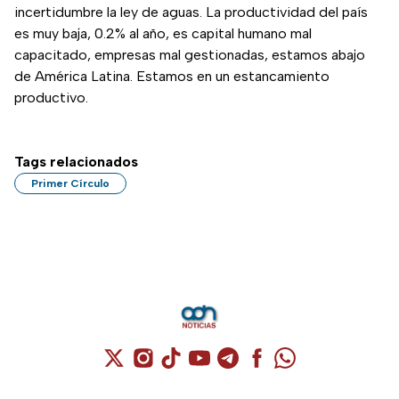
incertidumbre la ley de aguas. La productividad del país
es muy baja, 0.2% al año, es capital humano mal
capacitado, empresas mal gestionadas, estamos abajo
de América Latina. Estamos en un estancamiento
productivo.
Tags relacionados
Primer Círculo
Cuenta de X / Twitter (se abre en una nuev
Cuenta de Instagram (se abre en una n
Cuenta de TikTok (se abre en una
Cuenta de YouTube (se abre 
Cuenta de Telegram (se a
Cuenta de Facebook 
Cuenta de Whats