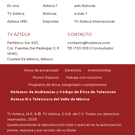
En vivo
Azteca 7
adn Noticias
TV Azteca
Noticias
a más +
Azteca UNO
Deportes
TV Azteca Internacional
TV AZTECA
CONTACTO
Periférico Sur 4121,
contacto@tvazteca.com
Col. Fuentes Del Pedregal, C.P.
55 1720 1313
|
Conmutador
14140,
Ciudad De México, México.
Aviso de privacidad
Derechos
Inversionistas
Promo Espacio
Trabaja con nosotros
Programa de ética, integridad y cumplimiento
Defensor de Audiencias y Código de Ética de Televisión
Azteca III y Televisora del Valle de México
TV Azteca, M.R. & ©, TV Azteca, S.A.B. de C.V. Todos los derechos
reservados, 2025.
Queda prohibida la reproducción total o parcial sin la autorización
previa, expresa y por escrito de su titular.