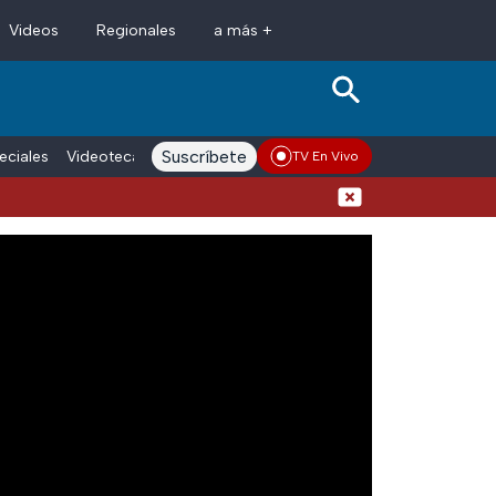
Videos
Regionales
a más +
Suscríbete
eciales
Videoteca
Conductores
Voces adn Noticias
Enlace La
TV En Vivo