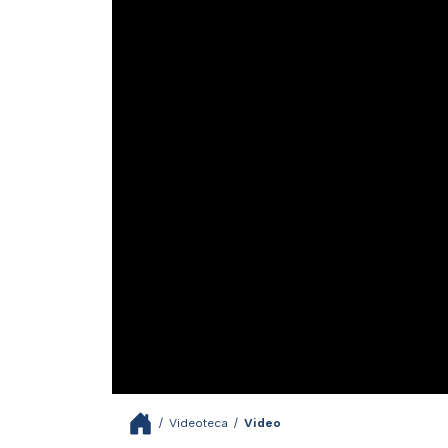
/
Videoteca
/
Video