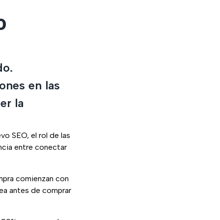
o
do.
ones en las
er la
 SEO, el rol de las
ncia entre conectar
ompra comienzan con
nea antes de comprar