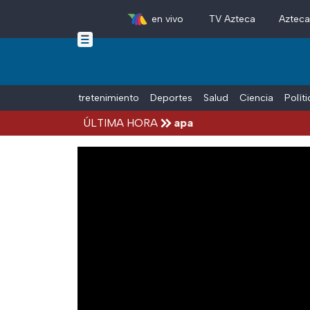
en vivo
TV Azteca
Aztec
Skip to main content
Tiempo Libre
Entretenimiento
Deportes
Salud
Ciencia
Polít
 Aguirre, por el Caso Ayotzinapa
ÚLTIMA HORA