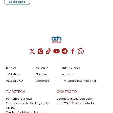
La de ocho
Cuenta de X / Twitter (se abre en una nuev
Cuenta de Instagram (se abre en una n
Cuenta de TikTok (se abre en una
Cuenta de YouTube (se abre 
Cuenta de Telegram (se a
Cuenta de Facebook 
Cuenta de Whats
En vivo
Azteca 7
adn Noticias
TV Azteca
Noticias
a más +
Azteca UNO
Deportes
TV Azteca Internacional
TV AZTECA
CONTACTO
Periférico Sur 4121,
contacto@tvazteca.com
Col. Fuentes Del Pedregal, C.P.
55 1720 1313
|
Conmutador
14140,
Ciudad De México, México.