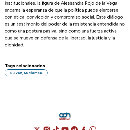
institucionales, la figura de Alessandra Rojo de la Vega
encarna la esperanza de que la política puede ejercerse
con ética, convicción y compromiso social. Este diálogo
es un testimonio del poder de la resistencia entendida no
como una postura pasiva, sino como una fuerza activa
que se mueve en defensa de la libertad, la justicia y la
dignidad.
Tags relacionados
Su Voz, Su tiempo
Cuenta de X / Twitter (se abre en una nuev
Cuenta de Instagram (se abre en una n
Cuenta de TikTok (se abre en una
Cuenta de YouTube (se abre 
Cuenta de Telegram (se a
Cuenta de Facebook 
Cuenta de Whats