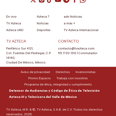
En vivo
Azteca 7
adn Noticias
TV Azteca
Noticias
a más +
Azteca UNO
Deportes
TV Azteca Internacional
TV AZTECA
CONTACTO
Periférico Sur 4121,
contacto@tvazteca.com
Col. Fuentes Del Pedregal, C.P.
55 1720 1313
|
Conmutador
14140,
Ciudad De México, México.
Aviso de privacidad
Derechos
Inversionistas
Promo Espacio
Trabaja con nosotros
Programa de ética, integridad y cumplimiento
Defensor de Audiencias y Código de Ética de Televisión
Azteca III y Televisora del Valle de México
TV Azteca, M.R. & ©, TV Azteca, S.A.B. de C.V. Todos los derechos
reservados, 2025.