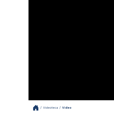
/
Videoteca
/
Video