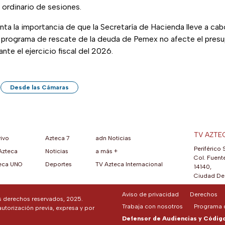
 ordinario de sesiones.
ta la importancia de que la Secretaría de Hacienda lleve a cab
l programa de rescate de la deuda de Pemex no afecte el presu
ante el ejercicio fiscal del 2026.
Desde las Cámaras
TV AZTE
vivo
Azteca 7
adn Noticias
Periférico 
Azteca
Noticias
a más +
ueva pestaña)
na nueva pestaña)
una nueva pestaña)
re en una nueva pestaña)
se abre en una nueva pestaña)
ok (se abre en una nueva pestaña)
atsApp (se abre en una nueva pestaña)
Col. Fuente
eca UNO
Deportes
TV Azteca Internacional
14140,
Ciudad De 
Aviso de privacidad
Derechos
os derechos reservados, 2025.
Trabaja con nosotros
Programa d
autorización previa, expresa y por
Defensor de Audiencias y Código 