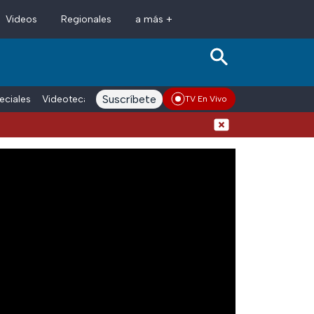
Videos
Regionales
a más +
Suscríbete
eciales
Videoteca
Conductores
Voces adn Noticias
Enlace La
TV En Vivo