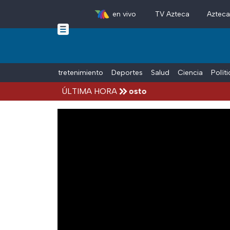
en vivo
TV Azteca
Aztec
Skip to main content
Tiempo Libre
Entretenimiento
Deportes
Salud
Ciencia
Polít
cidentes hoy viernes 7 de agosto
ÚLTIMA HORA