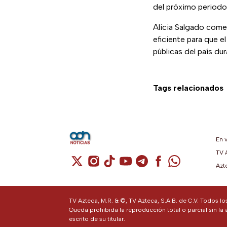
del próximo periodo
Alicia Salgado comen
eficiente para que e
públicas del país dur
Tags relacionados
En 
TV 
Cuenta de X / Twitter (se abre en una n
Cuenta de Instagram (se abre en u
Cuenta de TikTok (se abre en 
Cuenta de YouTube (se ab
Cuenta de Telegram (
Cuenta de Facebo
Cuenta de Wh
Azt
TV Azteca, M.R. & ©, TV Azteca, S.A.B. de C.V. Todos l
Queda prohibida la reproducción total o parcial sin la 
escrito de su titular.