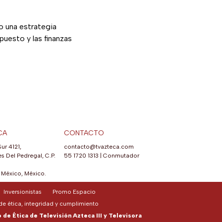
o una estrategia
puesto y las finanzas
CA
CONTACTO
Sur 4121,
contacto@tvazteca.com
s Del Pedregal, C.P.
55 1720 1313
|
Conmutador
México, México.
Inversionistas
Promo Espacio
e ética, integridad y cumplimiento
de Ética de Televisión Azteca III y Televisora