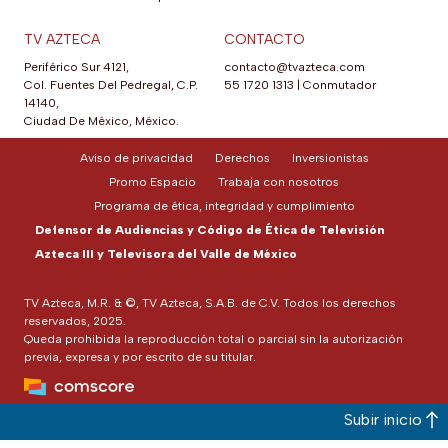
TV AZTECA
CONTACTO
Periférico Sur 4121,
contacto@tvazteca.com
Col. Fuentes Del Pedregal, C.P.
55 1720 1313
|
Conmutador
14140,
Ciudad De México, México.
Aviso de privacidad
Derechos
Inversionistas
Promo Espacio
Trabaja con nosotros
Programa de ética, integridad y cumplimiento
Defensor de Audiencias y Código de Ética de Televisión
Azteca III y Televisora del Valle de México
TV Azteca, M.R. & ©, TV Azteca, S.A.B. de C.V. Todos los derechos
reservados, 2025.
Queda prohibida la reproducción total o parcial sin la autorización
previa, expresa y por escrito de su titular.
Subir inicio