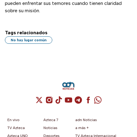
pueden enfrentar sus temores cuando tienen claridad
sobre su misión.
Tags relacionados
No hay lugar común
Cuenta de X / Twitter (se abre en una nuev
Cuenta de Instagram (se abre en una n
Cuenta de TikTok (se abre en una
Cuenta de YouTube (se abre 
Cuenta de Telegram (se a
Cuenta de Facebook 
Cuenta de Whats
En vivo
Azteca 7
adn Noticias
TV Azteca
Noticias
a más +
Azteca UNO
Deportes
TV Azteca Internacional