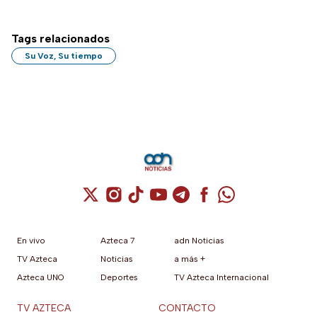
Tags relacionados
Su Voz, Su tiempo
Cuenta de X / Twitter (se abre en una nuev
Cuenta de Instagram (se abre en una n
Cuenta de TikTok (se abre en una
Cuenta de YouTube (se abre 
Cuenta de Telegram (se a
Cuenta de Facebook 
Cuenta de Whats
En vivo
Azteca 7
adn Noticias
TV Azteca
Noticias
a más +
Azteca UNO
Deportes
TV Azteca Internacional
TV AZTECA
CONTACTO