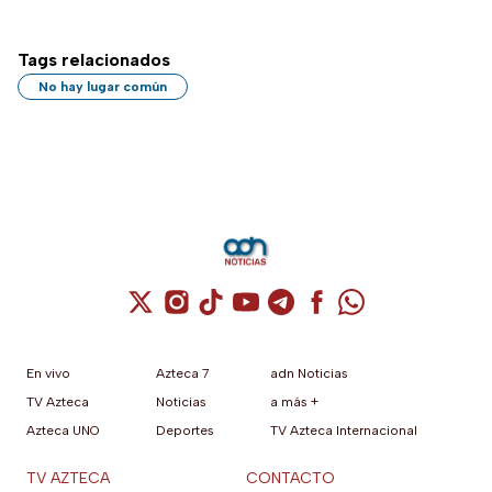
Tags relacionados
No hay lugar común
Cuenta de X / Twitter (se abre en una nuev
Cuenta de Instagram (se abre en una n
Cuenta de TikTok (se abre en una
Cuenta de YouTube (se abre 
Cuenta de Telegram (se a
Cuenta de Facebook 
Cuenta de Whats
En vivo
Azteca 7
adn Noticias
TV Azteca
Noticias
a más +
Azteca UNO
Deportes
TV Azteca Internacional
TV AZTECA
CONTACTO