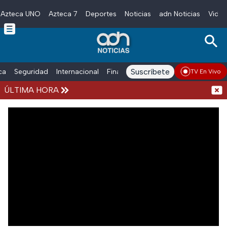
Azteca UNO
Azteca 7
Deportes
Noticias
adn Noticias
Video
Skip to main content
Suscríbete
ica
Seguridad
Internacional
Finanzas
adn Noticias Radio
Esp
TV En Vivo
ÚLTIMA HORA
EUA o