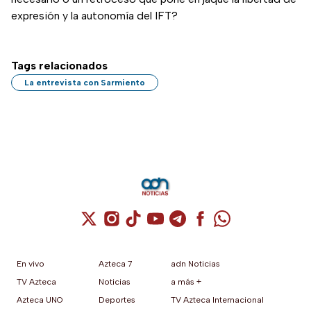
expresión y la autonomía del IFT?
Tags relacionados
La entrevista con Sarmiento
Cuenta de X / Twitter (se abre en una nuev
Cuenta de Instagram (se abre en una n
Cuenta de TikTok (se abre en una
Cuenta de YouTube (se abre 
Cuenta de Telegram (se a
Cuenta de Facebook 
Cuenta de Whats
En vivo
Azteca 7
adn Noticias
TV Azteca
Noticias
a más +
Azteca UNO
Deportes
TV Azteca Internacional