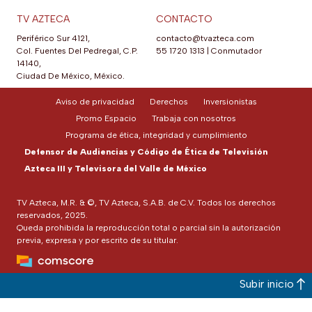
TV AZTECA
CONTACTO
Periférico Sur 4121,
contacto@tvazteca.com
Col. Fuentes Del Pedregal, C.P.
55 1720 1313
|
Conmutador
14140,
Ciudad De México, México.
Aviso de privacidad
Derechos
Inversionistas
Promo Espacio
Trabaja con nosotros
Programa de ética, integridad y cumplimiento
Defensor de Audiencias y Código de Ética de Televisión
Azteca III y Televisora del Valle de México
TV Azteca, M.R. & ©, TV Azteca, S.A.B. de C.V. Todos los derechos
reservados, 2025.
Queda prohibida la reproducción total o parcial sin la autorización
previa, expresa y por escrito de su titular.
Subir inicio