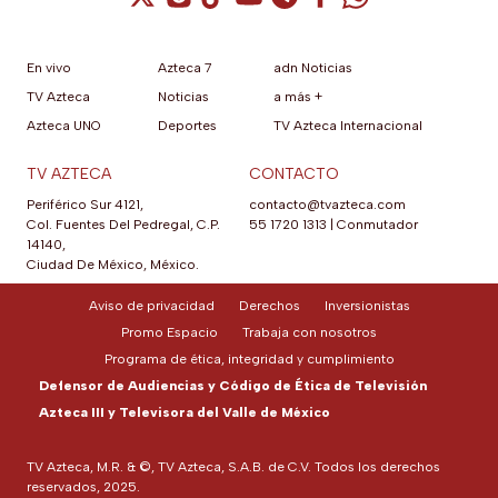
En vivo
Azteca 7
adn Noticias
TV Azteca
Noticias
a más +
Azteca UNO
Deportes
TV Azteca Internacional
TV AZTECA
CONTACTO
Periférico Sur 4121,
contacto@tvazteca.com
Col. Fuentes Del Pedregal, C.P.
55 1720 1313
|
Conmutador
14140,
Ciudad De México, México.
Aviso de privacidad
Derechos
Inversionistas
Promo Espacio
Trabaja con nosotros
Programa de ética, integridad y cumplimiento
Defensor de Audiencias y Código de Ética de Televisión
Azteca III y Televisora del Valle de México
TV Azteca, M.R. & ©, TV Azteca, S.A.B. de C.V. Todos los derechos
reservados, 2025.