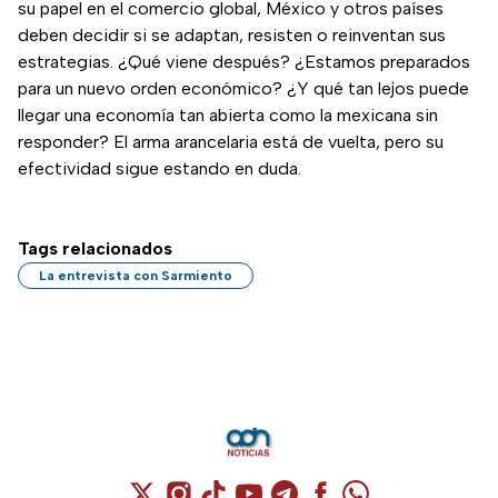
su papel en el comercio global, México y otros países
deben decidir si se adaptan, resisten o reinventan sus
estrategias. ¿Qué viene después? ¿Estamos preparados
para un nuevo orden económico? ¿Y qué tan lejos puede
llegar una economía tan abierta como la mexicana sin
responder? El arma arancelaria está de vuelta, pero su
efectividad sigue estando en duda.
Tags relacionados
La entrevista con Sarmiento
Cuenta de X / Twitter (se abre en una nuev
Cuenta de Instagram (se abre en una n
Cuenta de TikTok (se abre en una
Cuenta de YouTube (se abre 
Cuenta de Telegram (se a
Cuenta de Facebook 
Cuenta de Whats